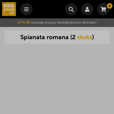
0
Winkelmand
€ 74,95
voordat je jouw bestelling kunt afronden
Subtotaal
€
0,00
Spianata
romana
(
2
stuks
)
Wijzig winkelmand
Bestellen
Je winkelwagen is momenteel leeg.