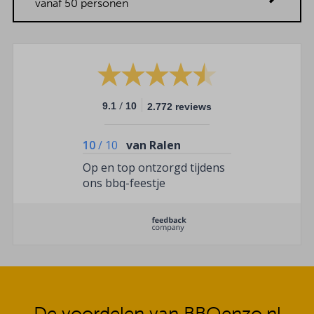
vanaf 50 personen
/
9.1
10
2.772 reviews
10
/
10
van Ralen
Op en top ontzorgd tijdens
ons bbq-feestje
De voordelen van BBQenzo.nl