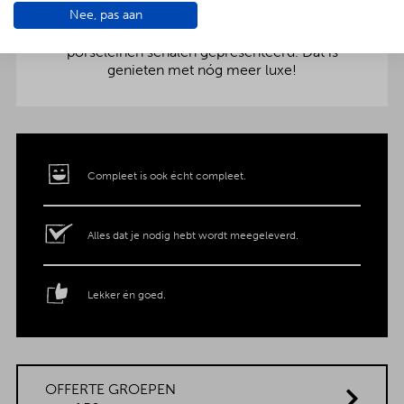
Nee, pas aan
aankleding op tafel. Voor maar € 2,- per persoon
extra wordt het vlees en de salades in
porseleinen schalen gepresenteerd. Dat is
genieten met nóg meer luxe!
Compleet is ook écht compleet.
Alles dat je nodig hebt wordt meegeleverd.
Lekker én goed.
OFFERTE GROEPEN