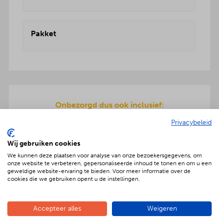
Pakket
Onbezorgd dus ook inclusief:
Een teriyaki-plaat en servies wordt meegeleverd
Privacybeleid
om de warme hapjes op te warmen. Gratis
bezorging en ook de afwas gaat na afloop mee
Wij gebruiken cookies
terug.
We kunnen deze plaatsen voor analyse van onze bezoekersgegevens, om
onze website te verbeteren, gepersonaliseerde inhoud te tonen en om u een
geweldige website-ervaring te bieden. Voor meer informatie over de
cookies die we gebruiken opent u de instellingen.
Geniet met nóg meer luxe
Accepteer alles
Weigeren
Verras jouw gezelschap met een extra feestelijke