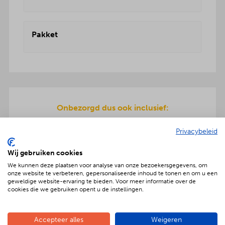
Pakket
Onbezorgd dus ook inclusief:
De pizza ingrediënten zijn allemaal dagvers voor
Privacybeleid
u bereid en worden geleverd in koelboxen.
Inclusief pizzarette, servies en ook de afwas gaat
Wij gebruiken cookies
na afloop mee terug.
We kunnen deze plaatsen voor analyse van onze bezoekersgegevens, om
onze website te verbeteren, gepersonaliseerde inhoud te tonen en om u een
geweldige website-ervaring te bieden. Voor meer informatie over de
cookies die we gebruiken opent u de instellingen.
Geniet met nóg meer luxe
Accepteer alles
Weigeren
Verras jouw gezelschap met een extra feestelijke