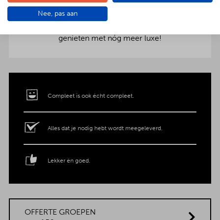
aankleding op tafel. Voor maar € 2,- per persoon
Nee, pas aan
extra wordt het vlees en de salades in
porseleinen schalen gepresenteerd. Dat is
genieten met nóg meer luxe!
Compleet is ook écht compleet.
Alles dat je nodig hebt wordt meegeleverd.
Lekker én goed.
OFFERTE GROEPEN