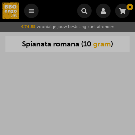
0
Winkelmand
€ 74,95
voordat je jouw bestelling kunt afronden
Subtotaal
€
0,00
Spianata
romana
(
10
gram
)
Wijzig winkelmand
Bestellen
Je winkelwagen is momenteel leeg.