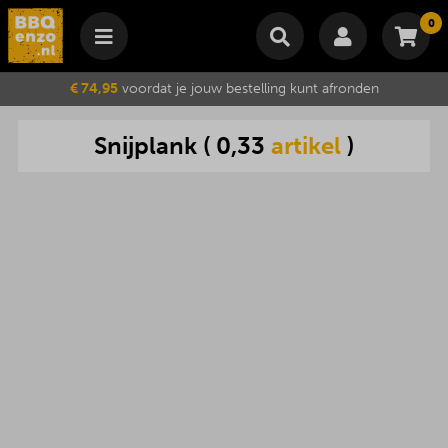
0
Winkelmand
€ 74,95
voordat je jouw bestelling kunt afronden
Subtotaal
€
0,00
Snijplank
(
0,33
artikel
)
Wijzig winkelmand
Bestellen
Je winkelwagen is momenteel leeg.