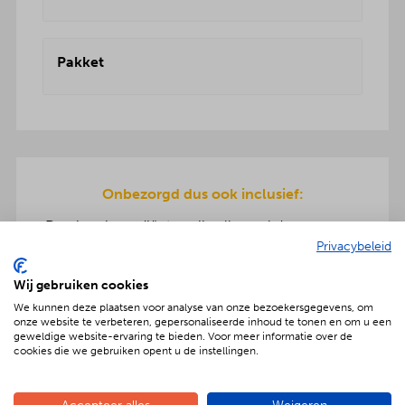
Pakket
Onbezorgd dus ook inclusief:
De pizza ingrediënten zijn allemaal dagvers voor
u bereid en worden geleverd in koelboxen.
Privacybeleid
Inclusief pizzarette, servies en ook de afwas gaat
na afloop mee terug.
Wij gebruiken cookies
We kunnen deze plaatsen voor analyse van onze bezoekersgegevens, om
onze website te verbeteren, gepersonaliseerde inhoud te tonen en om u een
geweldige website-ervaring te bieden. Voor meer informatie over de
cookies die we gebruiken opent u de instellingen.
Geniet met nóg meer luxe
Verras jouw gezelschap met een extra feestelijke