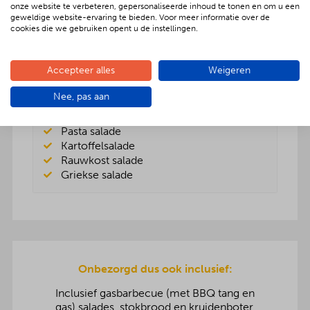
Pasta salade
onze website te verbeteren, gepersonaliseerde inhoud te tonen en om u een
Kartoffelsalade
geweldige website-ervaring te bieden. Voor meer informatie over de
cookies die we gebruiken opent u de instellingen.
Lekker anders aangevuld € 2,00 p.p.
Accepteer alles
Weigeren
Rundvleessalade
Nee, pas aan
Vers fruitsalade
BBQenzo salade
Pasta salade
Kartoffelsalade
Rauwkost salade
Griekse salade
Onbezorgd dus ook inclusief:
Inclusief gasbarbecue (met BBQ tang en
gas),salades, stokbrood en kruidenboter,