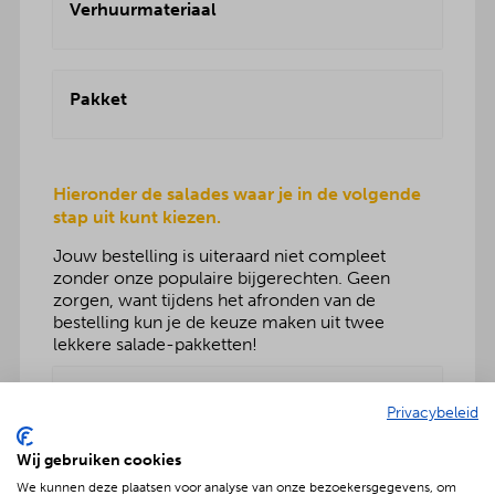
Verhuurmateriaal
Pakket
Hieronder de salades waar je in de volgende
stap uit kunt kiezen.
Jouw bestelling is uiteraard niet compleet
zonder onze populaire bijgerechten. Geen
zorgen, want tijdens het afronden van de
bestelling kun je de keuze maken uit twee
lekkere salade-pakketten!
Lekker aangevuld
Privacybeleid
Rundvleessalade
Vers fruitsalade
Wij gebruiken cookies
BBQenzosalade
We kunnen deze plaatsen voor analyse van onze bezoekersgegevens, om