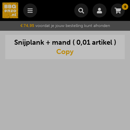
0
Winkelmand
€ 74,95
voordat je jouw bestelling kunt afronden
Subtotaal
€
0,00
Snijplank
+
mand
(
0,01
artikel
)
Wijzig winkelmand
Bestellen
Je winkelwagen is momenteel leeg.
Copy