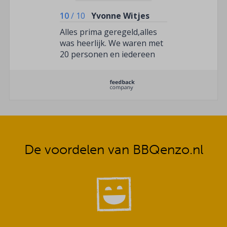
10
/
10
Yvonne Witjes
Alles prima geregeld,alles
was heerlijk. We waren met
20 personen en iedereen
vond het lekker. Voldoende
van alles,vlees,salades. Ook
toen het aantal personen
nadat we besteld hadden
veranderde was dit geen
probleem. Wij zijn zeer
tevreden!
De voordelen van BBQenzo.nl