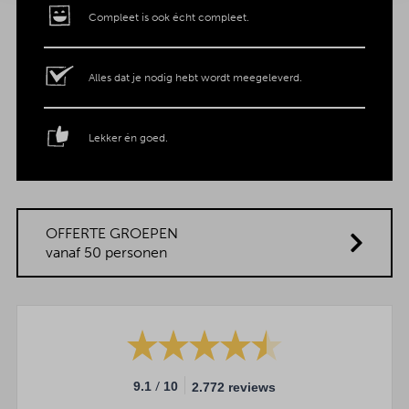
Compleet is ook écht compleet.
Alles dat je nodig hebt wordt meegeleverd.
Lekker én goed.
OFFERTE GROEPEN
vanaf 50 personen
/
9.1
10
2.772 reviews