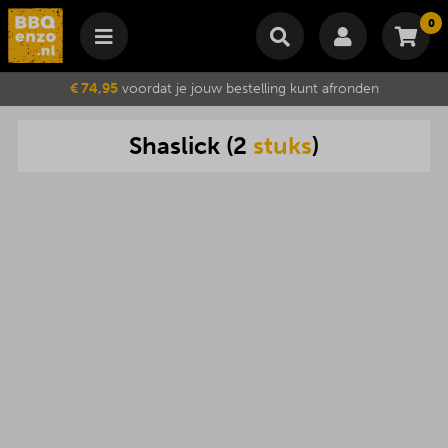
0
Winkelmand
€ 74,95
voordat je jouw bestelling kunt afronden
Subtotaal
€
0,00
Shaslick
(
2
stuks
)
Wijzig winkelmand
Bestellen
Je winkelwagen is momenteel leeg.