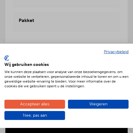
Pakket
Privacybeleid
Geniet met nóg meer luxe
Wij gebruiken cookies
We kunnen deze plaatsen voor analyse van onze bezoekersgegevens, om
Verras jouw gezelschap met een extra feestelijke
onze website te verbeteren, gepersonaliseerde inhoud te tonen en om u een
aankleding op tafel. Voor maar € 2,- per persoon
geweldige website-ervaring te bieden. Voor meer informatie over de
extra wordt het vlees en de salades in
cookies die we gebruiken opent u de instellingen.
porseleinen schalen gepresenteerd. Dat is
genieten met nóg meer luxe!
Accepteer alles
Weigeren
Nee, pas aan