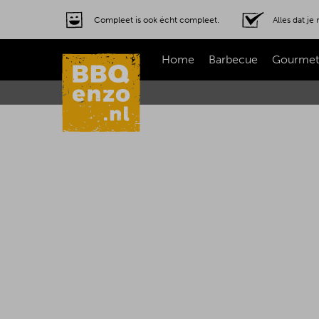
Compleet is ook écht compleet.
Alles dat j
Home
Barbecue
Gourmet