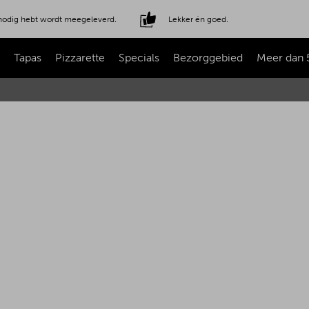
e nodig hebt wordt meegeleverd.
Lekker én goed.
Tapas
Pizzarette
Specials
Bezorggebied
Meer dan 