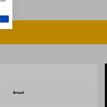
uiken
n
Brood