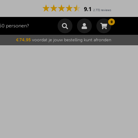
9.1
2.772 reviews
0
50 personen?
Winkelmand
€ 74,95
voordat je jouw bestelling kunt afronden
Subtotaal
€
0,00
Wijzig winkelmand
Bestellen
Je winkelwagen is momenteel leeg.