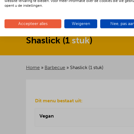
website-ervaring te bieden. Voor meer informatie over de cookies die we gebr
opent u de instellingen.
Accepteer alles
Weigeren
Nee, pas aa
Shaslick
(
1
stuk
)
Home
»
Barbecue
»
Shaslick (1 stuk)
Dit menu bestaat uit:
Vegan