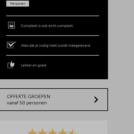
Personen
Compleet is ook écht compleet.
Alles dat je nodig hebt wordt meegeleverd.
Lekker én goed.
OFFERTE GROEPEN
vanaf 50 personen