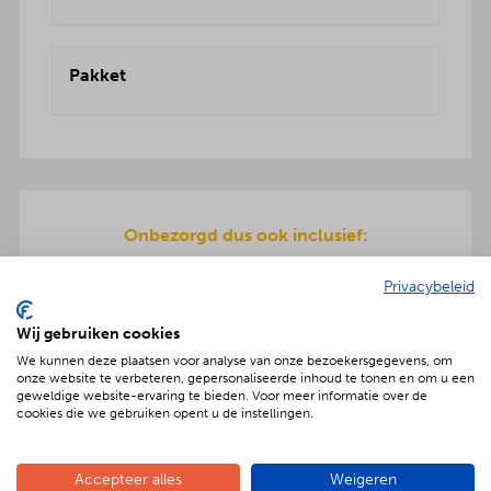
Pakket
Onbezorgd dus ook inclusief:
De pizza ingrediënten zijn allemaal dagvers voor
Privacybeleid
u bereid en worden geleverd in koelboxen.
Inclusief pizzarette, servies en ook de afwas gaat
Wij gebruiken cookies
na afloop mee terug.
We kunnen deze plaatsen voor analyse van onze bezoekersgegevens, om
onze website te verbeteren, gepersonaliseerde inhoud te tonen en om u een
geweldige website-ervaring te bieden. Voor meer informatie over de
cookies die we gebruiken opent u de instellingen.
Geniet met nóg meer luxe
Accepteer alles
Weigeren
Verras jouw gezelschap met een extra feestelijke