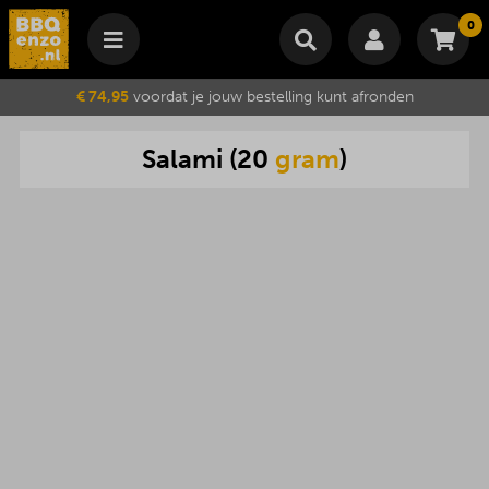
0
Winkelmand
€ 74,95
voordat je jouw bestelling kunt afronden
Subtotaal
€
0,00
Salami
(
20
gram
)
Wijzig winkelmand
Bestellen
Je winkelwagen is momenteel leeg.