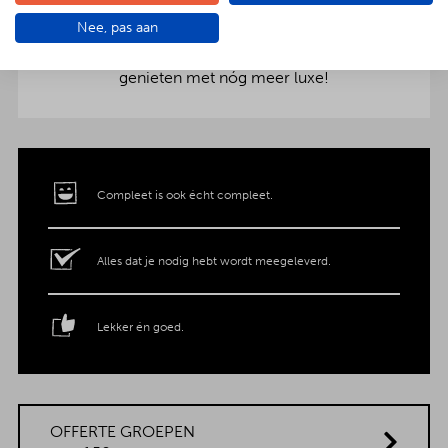
aankleding op tafel. Voor maar € 2,- per persoon
Nee, pas aan
extra wordt het vlees en de salades in
porseleinen schalen gepresenteerd. Dat is
genieten met nóg meer luxe!
Compleet is ook écht compleet.
Alles dat je nodig hebt wordt meegeleverd.
Lekker én goed.
OFFERTE GROEPEN