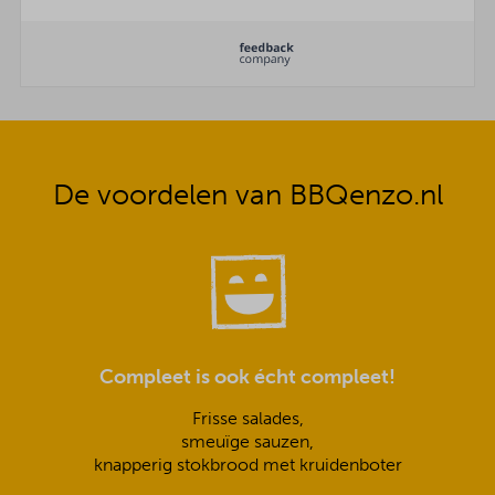
fijne bijgerechten. Voor ons
zeker een aanrader
De voordelen van BBQenzo.nl
Compleet is ook écht compleet!
Frisse salades,
smeuïge sauzen,
knapperig stokbrood met kruidenboter