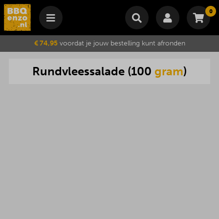
0
Winkelmand
€ 74,95
voordat je jouw bestelling kunt afronden
Subtotaal
€
0,00
Rundvleessalade
(
100
gram
)
Wijzig winkelmand
Bestellen
Je winkelwagen is momenteel leeg.