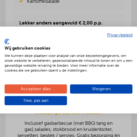
Kartoffelsalade
Lekker anders aangevuld € 2,00 p.p.
Rundvleessalade
Privacybeleid
Vers fruitsalade
BBQenzo salade
Wij gebruiken cookies
Pasta salade
We kunnen deze plaatsen voor analyse van onze bezoekersgegevens, om
Kartoffelsalade
onze website te verbeteren, gepersonaliseerde inhoud te tonen en om u een
Rauwkost salade
geweldige website-ervaring te bieden. Voor meer informatie over de
Griekse salade
cookies die we gebruiken opent u de instellingen.
Accepteer alles
Weigeren
Nee, pas aan
Onbezorgd dus ook inclusief:
Inclusief gasbarbecue (met BBQ tang en
gas),salades, stokbrood en kruidenboter,
servetten, bestek / servies. Gratis bezorging én