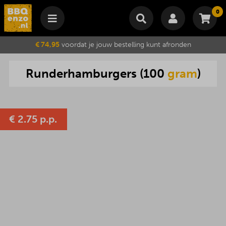
0
Winkelmand
€ 74,95
voordat je jouw bestelling kunt afronden
Subtotaal
€
0,00
Runderhamburgers
(
100
gram
)
Wijzig winkelmand
Bestellen
Je winkelwagen is momenteel leeg.
€
2.75 p.p.