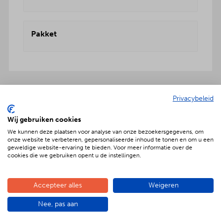
Pakket
Privacybeleid
Onbezorgd dus ook inclusief:
Wij gebruiken cookies
We kunnen deze plaatsen voor analyse van onze bezoekersgegevens, om
onze website te verbeteren, gepersonaliseerde inhoud te tonen en om u een
geweldige website-ervaring te bieden. Voor meer informatie over de
cookies die we gebruiken opent u de instellingen.
Geniet met nóg meer luxe
Verras jouw gezelschap met een extra feestelijke
Accepteer alles
Weigeren
aankleding op tafel. Voor maar € 2,- per persoon
extra wordt het vlees en de salades in
Nee, pas aan
porseleinen schalen gepresenteerd. Dat is
genieten met nóg meer luxe!