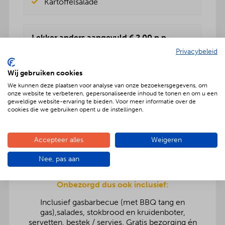
Kartoffelsalade
Lekker anders aangevuld € 2,00 p.p.
Privacybeleid
Rundvleessalade
Vers fruitsalade
Wij gebruiken cookies
BBQenzo salade
Pasta salade
We kunnen deze plaatsen voor analyse van onze bezoekersgegevens, om
onze website te verbeteren, gepersonaliseerde inhoud te tonen en om u een
Kartoffelsalade
geweldige website-ervaring te bieden. Voor meer informatie over de
Rauwkost salade
cookies die we gebruiken opent u de instellingen.
Griekse salade
Accepteer alles
Weigeren
Nee, pas aan
Onbezorgd dus ook inclusief:
Inclusief gasbarbecue (met BBQ tang en
gas),salades, stokbrood en kruidenboter,
servetten, bestek / servies. Gratis bezorging én