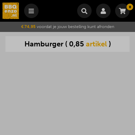
0
Winkelmand
€ 74,95
voordat je jouw bestelling kunt afronden
Subtotaal
€
0,00
Hamburger
(
0,85
artikel
)
Wijzig winkelmand
Bestellen
Je winkelwagen is momenteel leeg.