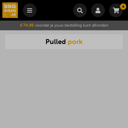
0
Winkelmand
€ 74,95
voordat je jouw bestelling kunt afronden
Subtotaal
€
0,00
Pulled
pork
Wijzig winkelmand
Bestellen
Je winkelwagen is momenteel leeg.