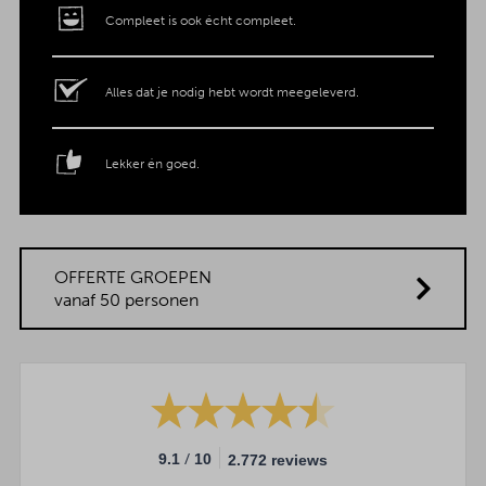
Compleet is ook écht compleet.
Alles dat je nodig hebt wordt meegeleverd.
Lekker én goed.
OFFERTE GROEPEN
vanaf 50 personen
/
9.1
10
2.772 reviews