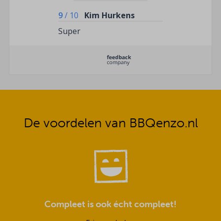
9
/
10
Kim Hurkens
Super
De voordelen van BBQenzo.nl
Compleet is ook écht compleet!