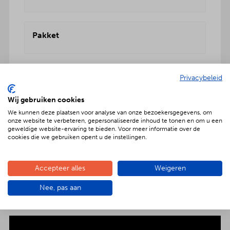
Pakket
Privacybeleid
Wij gebruiken cookies
Geniet met nóg meer luxe
We kunnen deze plaatsen voor analyse van onze bezoekersgegevens, om
onze website te verbeteren, gepersonaliseerde inhoud te tonen en om u een
Verras jouw gezelschap met een extra feestelijke
geweldige website-ervaring te bieden. Voor meer informatie over de
cookies die we gebruiken opent u de instellingen.
aankleding op tafel. Voor maar € 2,- per persoon
extra wordt het vlees en de salades in
porseleinen schalen gepresenteerd. Dat is
Accepteer alles
Weigeren
genieten met nóg meer luxe!
Nee, pas aan