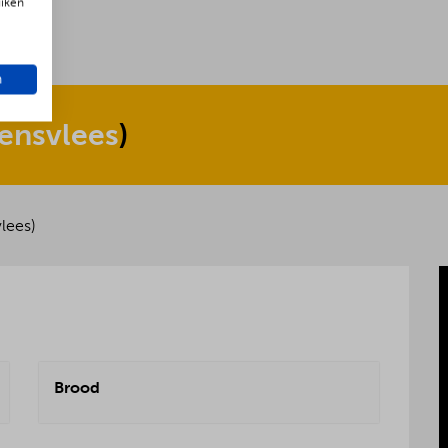
uiken
n
ensvlees
)
lees)
Brood