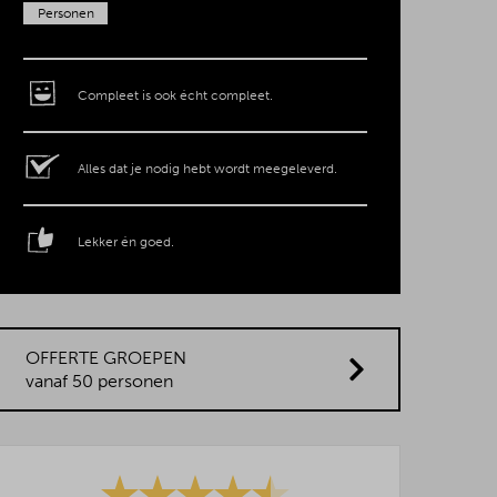
Personen
Compleet is ook écht compleet.
Alles dat je nodig hebt wordt meegeleverd.
Lekker én goed.
OFFERTE GROEPEN
vanaf 50 personen