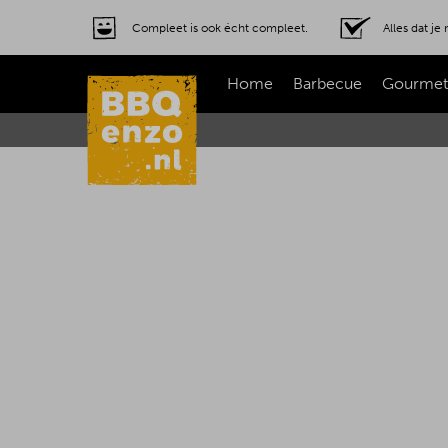
Compleet is ook écht compleet.
Alles dat j
Home
Barbecue
Gourmet