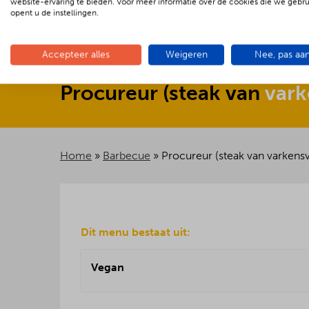
website-ervaring te bieden. Voor meer informatie over de cookies die we gebr
opent u de instellingen.
Accepteer alles
Weigeren
Nee, pas aa
Procureur
(
steak
van
vark
Home
»
Barbecue
»
Procureur (steak van varkensv
Dit menu bestaat uit:
Vegan