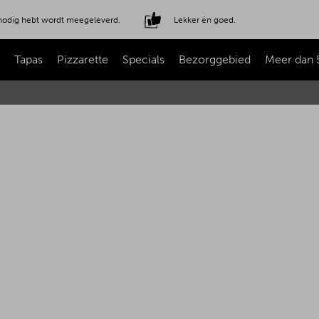
e nodig hebt wordt meegeleverd.
Lekker én goed.
Tapas
Pizzarette
Specials
Bezorggebied
Meer dan 