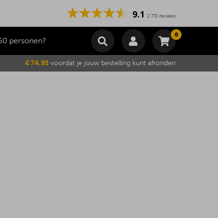
9.1
2.772 reviews
0
50 personen?
Winkelmand
€ 74,95
voordat je jouw bestelling kunt afronden
Subtotaal
€
0,00
Wijzig winkelmand
Bestellen
Je winkelwagen is momenteel leeg.