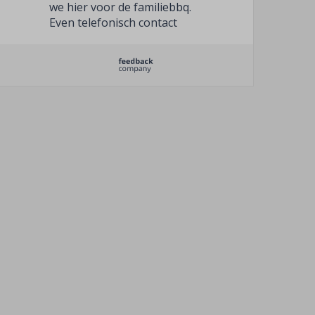
we hier voor de familiebbq.
Even telefonisch contact
voor wat vleeswissels weer
gelukt. Optijd geleverd en
de vuilevaat halen ze
gewoon weer op!