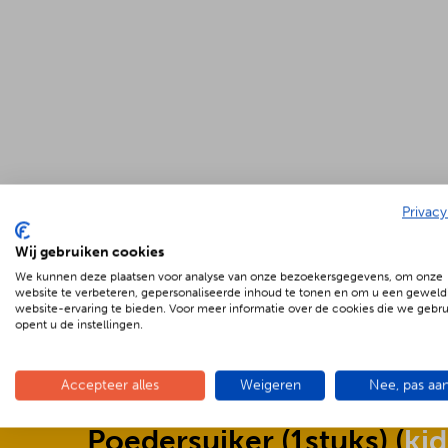
Privacy
Wij gebruiken cookies
We kunnen deze plaatsen voor analyse van onze bezoekersgegevens, om onze
website te verbeteren, gepersonaliseerde inhoud te tonen en om u een geweld
website-ervaring te bieden. Voor meer informatie over de cookies die we gebr
opent u de instellingen.
Accepteer alles
Weigeren
Nee, pas aa
Poedersuiker
(
1stuks
) (
kid