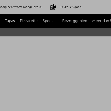
e nodig hebt wordt meegeleverd.
Lekker én goed.
Tapas
Pizzarette
Specials
Bezorggebied
Meer dan 