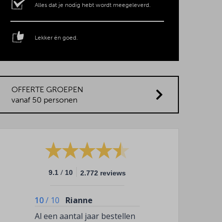
Alles dat je nodig hebt wordt meegeleverd.
Lekker én goed.
OFFERTE GROEPEN
vanaf 50 personen
/
9.1
10
2.772 reviews
10
/
10
Rianne
Al een aantal jaar bestellen