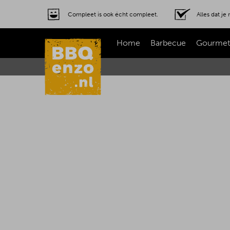
Compleet is ook écht compleet.
Alles dat j
Home
Barbecue
Gourmet