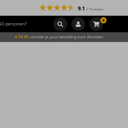
9.1
2.772 reviews
0
50 personen?
Winkelmand
€ 74,95
voordat je jouw bestelling kunt afronden
Subtotaal
€
0,00
Wijzig winkelmand
Bestellen
Je winkelwagen is momenteel leeg.