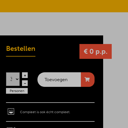
Bestellen
€ 0 p.p.
Toevoegen
Personen
Compleet is ook écht compleet.