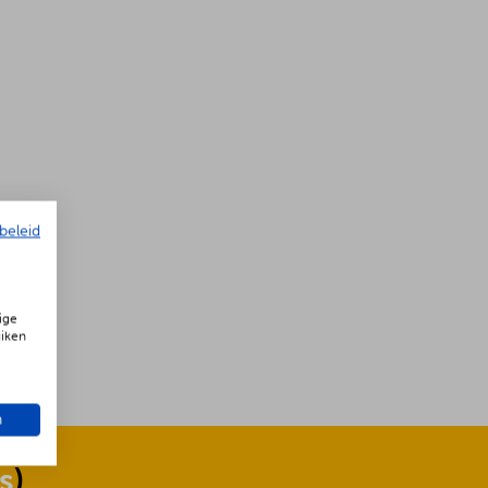
beleid
ige
uiken
n
s
)