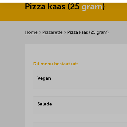
Pizza
kaas
(
25
gram
)
Home
»
Pizzarette
»
Pizza kaas (25 gram)
Dit menu bestaat uit:
Vegan
Salade