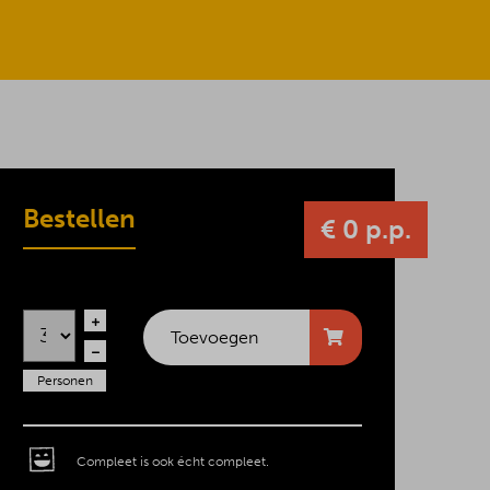
Bestellen
€ 0 p.p.
Toevoegen
Personen
Compleet is ook écht compleet.