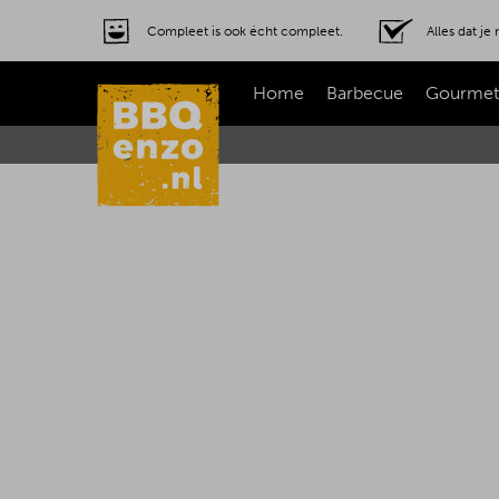
Compleet is ook écht compleet.
Alles dat j
Home
Barbecue
Gourmet