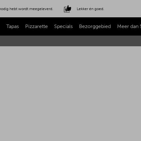
e nodig hebt wordt meegeleverd.
Lekker én goed.
Tapas
Pizzarette
Specials
Bezorggebied
Meer dan 