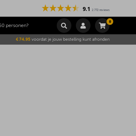
9.1
2.772 reviews
0
50 personen?
Winkelmand
€ 74,95
voordat je jouw bestelling kunt afronden
Subtotaal
€
0,00
Wijzig winkelmand
Bestellen
Je winkelwagen is momenteel leeg.