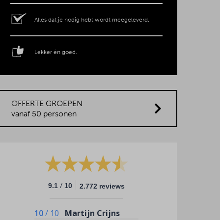
Alles dat je nodig hebt wordt meegeleverd.
Lekker én goed.
OFFERTE GROEPEN
vanaf 50 personen
/
9.1
10
2.772 reviews
10
/
10
Martijn Crijns