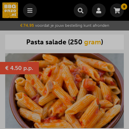
0
Winkelmand
€ 74,95
voordat je jouw bestelling kunt afronden
Subtotaal
€
0,00
Pasta
salade
(
250
gram
)
Wijzig winkelmand
Bestellen
Je winkelwagen is momenteel leeg.
€
4.50 p.p.