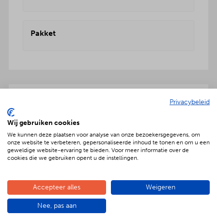
Pakket
Privacybeleid
Onbezorgd dus ook inclusief:
Wij gebruiken cookies
We kunnen deze plaatsen voor analyse van onze bezoekersgegevens, om
onze website te verbeteren, gepersonaliseerde inhoud te tonen en om u een
geweldige website-ervaring te bieden. Voor meer informatie over de
cookies die we gebruiken opent u de instellingen.
Geniet met nóg meer luxe
Verras jouw gezelschap met een extra feestelijke
aankleding op tafel. Voor maar € 2,- per persoon
Accepteer alles
Weigeren
extra wordt het vlees en de salades in
Nee, pas aan
porseleinen schalen gepresenteerd. Dat is
genieten met nóg meer luxe!