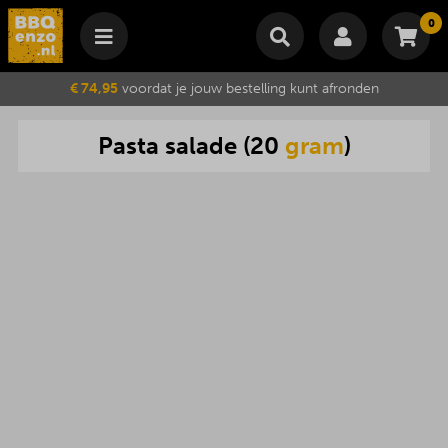
0
Winkelmand
€ 74,95
voordat je jouw bestelling kunt afronden
Subtotaal
€
0,00
Pasta
salade
(
20
gram
)
Wijzig winkelmand
Bestellen
Je winkelwagen is momenteel leeg.