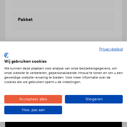
Pakket
Privacybeleid
Geniet met nóg meer luxe
Wij gebruiken cookies
We kunnen deze plaatsen voor analyse van onze bezoekersgegevens, om
Verras jouw gezelschap met een extra feestelijke
onze website te verbeteren, gepersonaliseerde inhoud te tonen en om u een
aankleding op tafel. Voor maar € 2,- per persoon
geweldige website-ervaring te bieden. Voor meer informatie over de
extra wordt het vlees en de salades in
cookies die we gebruiken opent u de instellingen.
porseleinen schalen gepresenteerd. Dat is
genieten met nóg meer luxe!
Accepteer alles
Weigeren
Nee, pas aan