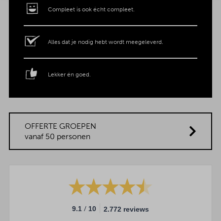
Compleet is ook écht compleet.
Alles dat je nodig hebt wordt meegeleverd.
Lekker én goed.
OFFERTE GROEPEN
vanaf 50 personen
/
9.1
10
2.772 reviews