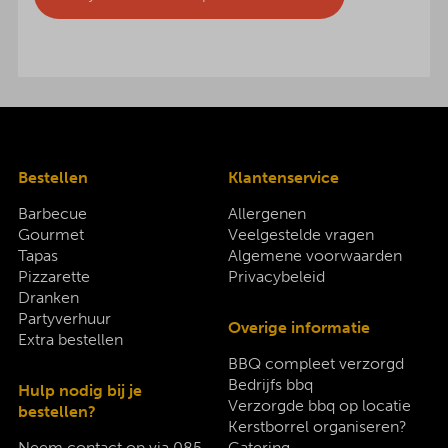
Bestellen
Klantenservice
Barbecue
Allergenen
Gourmet
Veelgestelde vragen
Tapas
Algemene voorwaarden
Pizzarette
Privacybeleid
Dranken
Partyverhuur
Overige informatie
Extra bestellen
BBQ compleet verzorgd
Bedrijfs bbq
Hulp nodig bij je
Verzorgde bbq op locatie
bestellen?
Kerstborrel organiseren?
Neem contact op via
085-
Catering