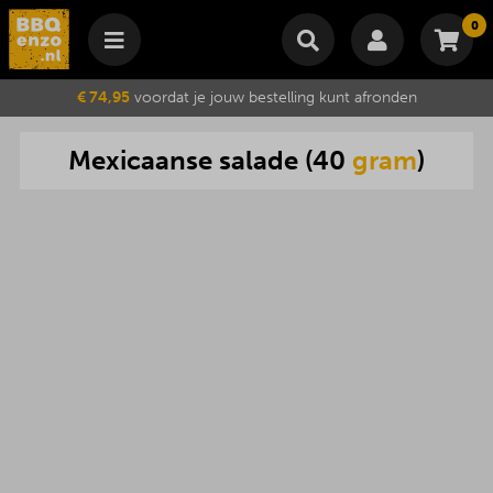
0
Winkelmand
€ 74,95
voordat je jouw bestelling kunt afronden
Subtotaal
€
0,00
Mexicaanse
salade
(
40
gram
)
Wijzig winkelmand
Bestellen
Je winkelwagen is momenteel leeg.