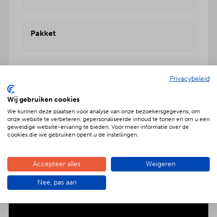
Pakket
Privacybeleid
Wij gebruiken cookies
Geniet met nóg meer luxe
We kunnen deze plaatsen voor analyse van onze bezoekersgegevens, om
onze website te verbeteren, gepersonaliseerde inhoud te tonen en om u een
Verras jouw gezelschap met een extra feestelijke
geweldige website-ervaring te bieden. Voor meer informatie over de
aankleding op tafel. Voor maar € 2,- per persoon
cookies die we gebruiken opent u de instellingen.
extra wordt het vlees en de salades in
porseleinen schalen gepresenteerd. Dat is
genieten met nóg meer luxe!
Accepteer alles
Weigeren
Nee, pas aan