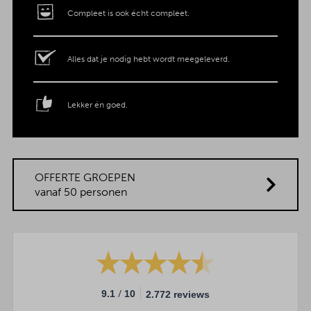
Compleet is ook écht compleet.
Alles dat je nodig hebt wordt meegeleverd.
Lekker én goed.
OFFERTE GROEPEN
vanaf 50 personen
/
9.1
10
2.772 reviews