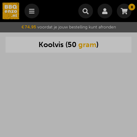
0
Winkelmand
€ 74,95
voordat je jouw bestelling kunt afronden
Subtotaal
€
0,00
Koolvis
(
50
gram
)
Wijzig winkelmand
Bestellen
Je winkelwagen is momenteel leeg.