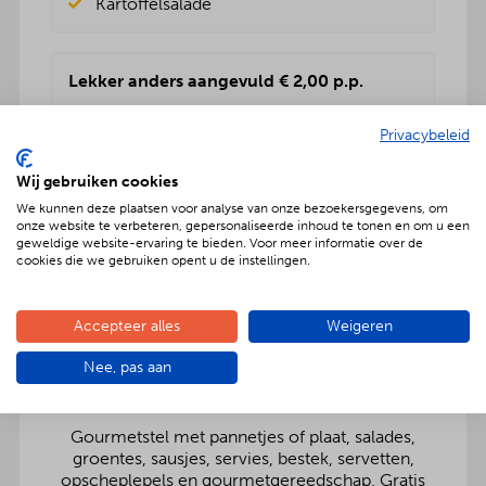
Kartoffelsalade
Lekker anders aangevuld € 2,00 p.p.
Rundvleessalade
Privacybeleid
Vers fruitsalade
BBQenzo salade
Wij gebruiken cookies
Pasta salade
Kartoffelsalade
We kunnen deze plaatsen voor analyse van onze bezoekersgegevens, om
onze website te verbeteren, gepersonaliseerde inhoud te tonen en om u een
Rauwkost salade
geweldige website-ervaring te bieden. Voor meer informatie over de
Griekse salade
cookies die we gebruiken opent u de instellingen.
Accepteer alles
Weigeren
Nee, pas aan
Onbezorgd dus ook inclusief:
Gourmetstel met pannetjes of plaat, salades,
groentes, sausjes, servies, bestek, servetten,
opscheplepels en gourmetgereedschap. Gratis