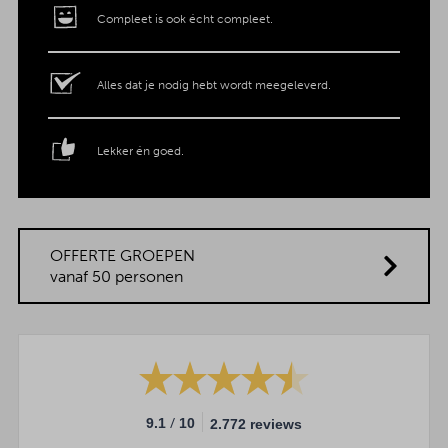
Compleet is ook écht compleet.
Alles dat je nodig hebt wordt meegeleverd.
Lekker én goed.
OFFERTE GROEPEN
vanaf 50 personen
/
9.1
10
2.772 reviews