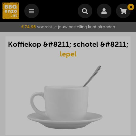
0
Winkelmand
€ 74,95
voordat je jouw bestelling kunt afronden
Subtotaal
€
0,00
Koffiekop
&#
8211
;
schotel
&#
8211
;
Wijzig winkelmand
Bestellen
Je winkelwagen is momenteel leeg.
lepel