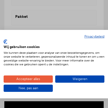
Pakket
Privacybeleid
Wij gebruiken cookies
Geniet met nóg meer luxe
We kunnen deze plaatsen voor analyse van onze bezoekersgegevens, om
onze website te verbeteren, gepersonaliseerde inhoud te tonen en om u een
Verras jouw gezelschap met een extra feestelijke
geweldige website-ervaring te bieden. Voor meer informatie over de
cookies die we gebruiken opent u de instellingen.
aankleding op tafel. Voor maar € 2,- per persoon
extra wordt het vlees en de salades in
porseleinen schalen gepresenteerd. Dat is
Accepteer alles
Weigeren
genieten met nóg meer luxe!
Nee, pas aan