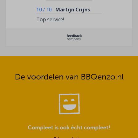
10
/
10
Martijn Crijns
Top service!
De voordelen van BBQenzo.nl
Compleet is ook écht compleet!