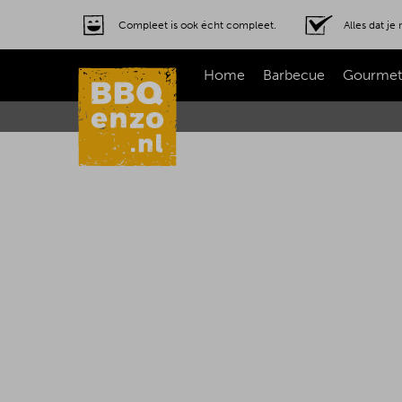
Compleet is ook écht compleet.
Alles dat j
Home
Barbecue
Gourmet