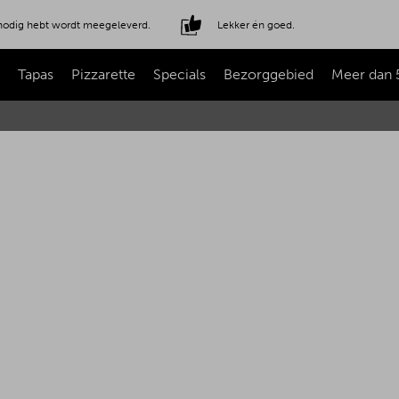
e nodig hebt wordt meegeleverd.
Lekker én goed.
Tapas
Pizzarette
Specials
Bezorggebied
Meer dan 