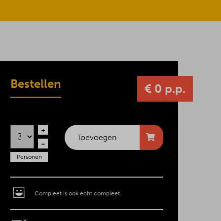
Bestellen
€ 0 p.p.
Toevoegen
Personen
Compleet is ook écht compleet.