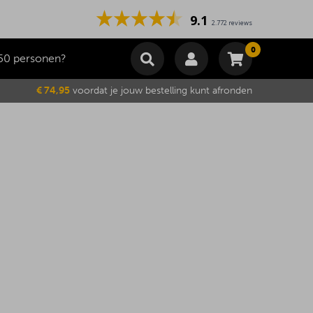
9.1
2.772 reviews
0
50 personen?
Winkelmand
€ 74,95
voordat je jouw bestelling kunt afronden
Subtotaal
€
0,00
Wijzig winkelmand
Bestellen
Je winkelwagen is momenteel leeg.