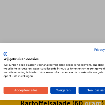
Privacy
Wij gebruiken cookies
We kunnen deze plaatsen voor analyse van onze bezoekersgegevens, om onze
website te verbeteren, gepersonaliseerde inhoud te tonen en om u een geweld
website-ervaring te bieden. Voor meer informatie over de cookies die we gebr
opent u de instellingen.
Accepteer alles
Weigeren
Nee, pas aa
Kartoffelsalade
(
60
gram
)