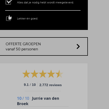
Alles dat je nodig hebt wordt meegeleverd.
Lekker én goed.
OFFERTE GROEPEN
vanaf 50 personen
/
9.1
10
2.772 reviews
10
/
10
Jurrie van den
Broek