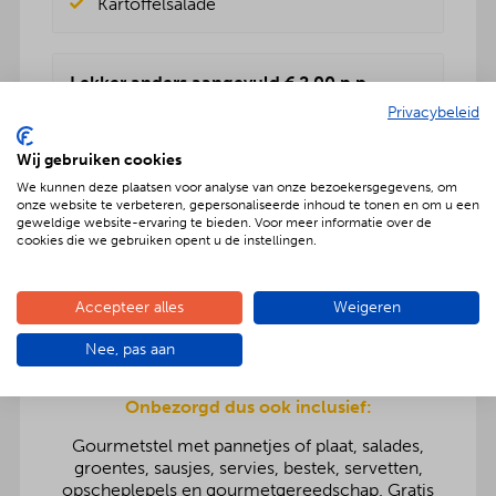
Kartoffelsalade
Lekker anders aangevuld € 2,00 p.p.
Privacybeleid
Rundvleessalade
Vers fruitsalade
Wij gebruiken cookies
BBQenzo salade
Pasta salade
We kunnen deze plaatsen voor analyse van onze bezoekersgegevens, om
onze website te verbeteren, gepersonaliseerde inhoud te tonen en om u een
Kartoffelsalade
geweldige website-ervaring te bieden. Voor meer informatie over de
Rauwkost salade
cookies die we gebruiken opent u de instellingen.
Griekse salade
Accepteer alles
Weigeren
Nee, pas aan
Onbezorgd dus ook inclusief:
Gourmetstel met pannetjes of plaat, salades,
groentes, sausjes, servies, bestek, servetten,
opscheplepels en gourmetgereedschap. Gratis