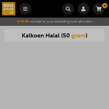
0
Winkelmand
€ 74,95
voordat je jouw bestelling kunt afronden
Subtotaal
€
0,00
Kalkoen
Halal
(
50
gram
)
Wijzig winkelmand
Bestellen
Je winkelwagen is momenteel leeg.