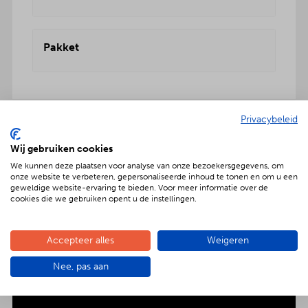
Pakket
Privacybeleid
Geniet met nóg meer luxe
Wij gebruiken cookies
We kunnen deze plaatsen voor analyse van onze bezoekersgegevens, om
Verras jouw gezelschap met een extra feestelijke
onze website te verbeteren, gepersonaliseerde inhoud te tonen en om u een
aankleding op tafel. Voor maar € 2,- per persoon
geweldige website-ervaring te bieden. Voor meer informatie over de
extra wordt het vlees en de salades in
cookies die we gebruiken opent u de instellingen.
porseleinen schalen gepresenteerd. Dat is
genieten met nóg meer luxe!
Accepteer alles
Weigeren
Nee, pas aan