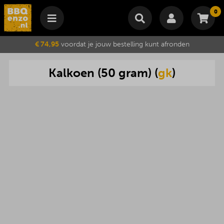
0
Winkelmand
€ 74,95
voordat je jouw bestelling kunt afronden
Subtotaal
€
0,00
Kalkoen
(
50
gram
) (
gk
)
Wijzig winkelmand
Bestellen
Je winkelwagen is momenteel leeg.