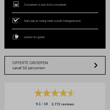
Compleet is ook écht compleet.
Alles dat je nodig hebt wordt meegeleverd.
Lekker én goed.
OFFERTE GROEPEN
vanaf 50 personen
/
9.1
10
2.772 reviews