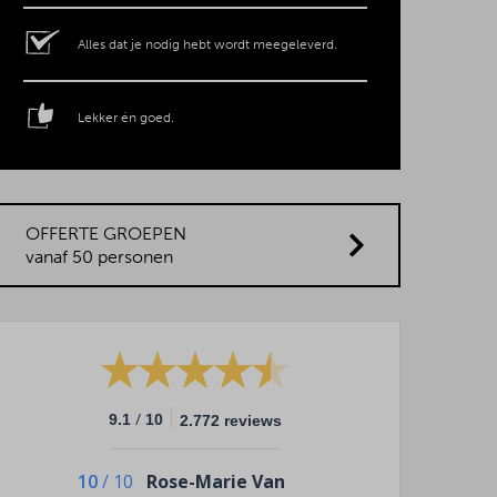
Alles dat je nodig hebt wordt meegeleverd.
Lekker én goed.
OFFERTE GROEPEN
vanaf 50 personen
/
9.1
10
2.772 reviews
10
/
10
Rose-Marie Van