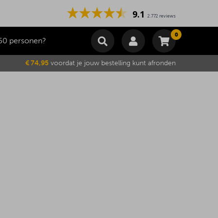
9.1
2.772 reviews
0
50 personen?
Winkelmand
€ 74,95
voordat je jouw bestelling kunt afronden
Subtotaal
€
0,00
Wijzig winkelmand
Bestellen
Je winkelwagen is momenteel leeg.