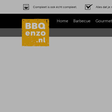
Compleet is ook écht compleet.
Alles dat j
Home
Barbecue
Gourmet