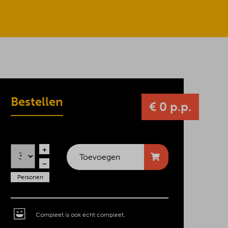
Bestellen
€ 0 p.p.
Toevoegen
Personen
Compleet is ook écht compleet.