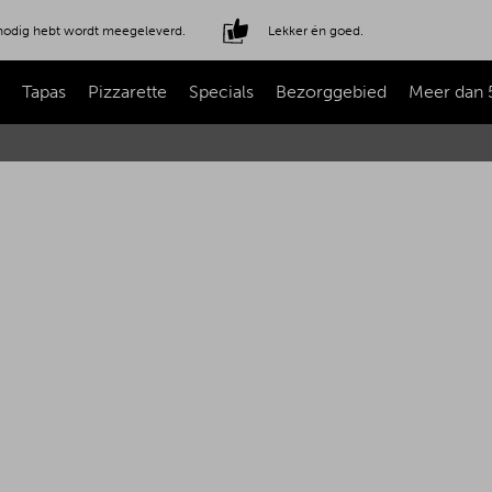
e nodig hebt wordt meegeleverd.
Lekker én goed.
Tapas
Pizzarette
Specials
Bezorggebied
Meer dan 