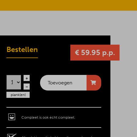
Bestellen
€ 59.95 p.p.
Toevoegen
plank(en)
Compleet is ook écht compleet.