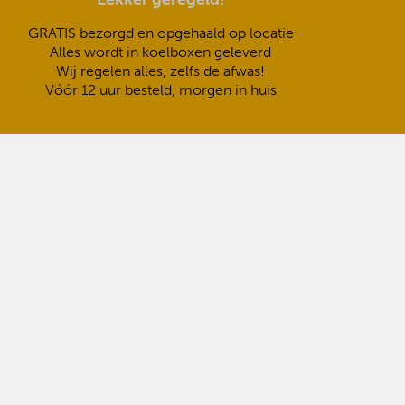
GRATIS bezorgd en opgehaald op locatie
Alles wordt in koelboxen geleverd
Wij regelen alles, zelfs de afwas!
Vóór 12 uur besteld, morgen in huis