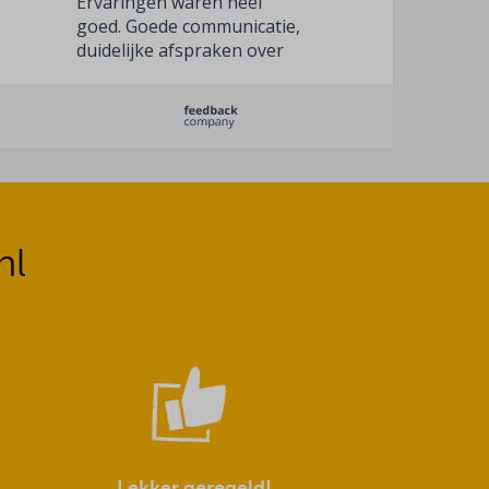
Ervaringen waren heel
goed. Goede communicatie,
duidelijke afspraken over
levering en het eten was
prima
nl
Lekker geregeld!