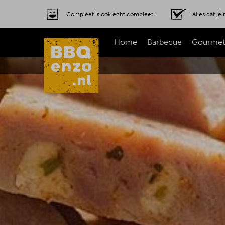
Compleet is ook écht compleet.
Alles dat j
Home
Barbecue
Gourmet