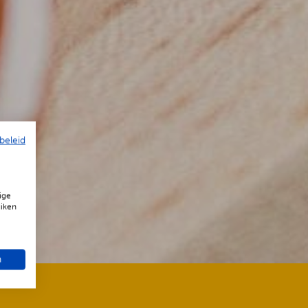
beleid
ige
uiken
n