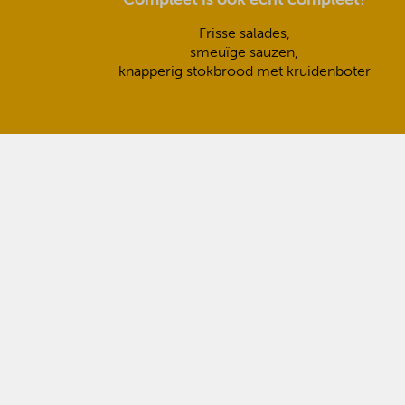
Frisse salades,
smeuïge sauzen,
knapperig stokbrood met kruidenboter
BBQenzo.nl Party service
Maak je feest compleet met BBQenzo.nl Party! 
daar is borden, bestek, glaswerk, partytenten en 
particulier leveren. Dan hoef jij je echt helemaal
te maken!