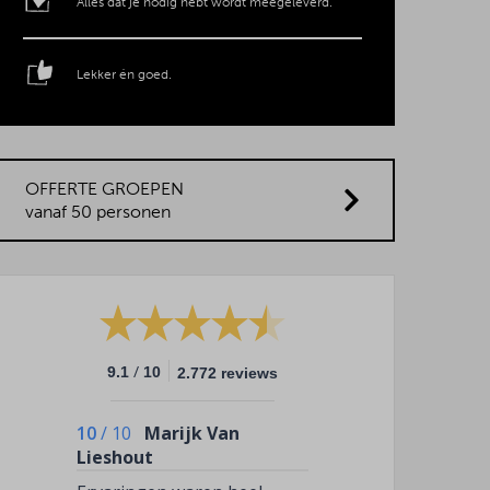
Alles dat je nodig hebt wordt meegeleverd.
Lekker én goed.
OFFERTE GROEPEN
vanaf 50 personen
/
9.1
10
2.772 reviews
10
/
10
Marijk Van
Lieshout