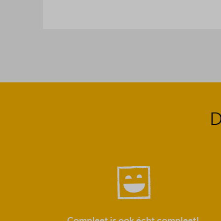
D
Compleet is ook écht compleet!