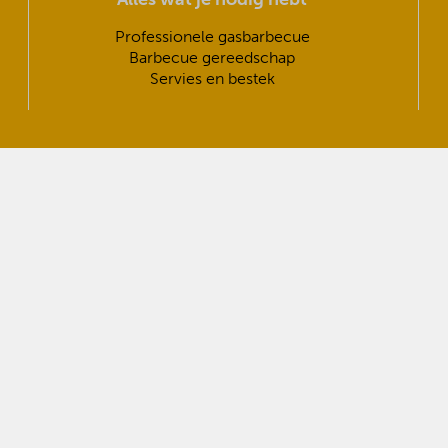
Professionele gasbarbecue
Barbecue gereedschap
Servies en bestek
We kunnen wanneer de wens
meubelen voor bedrijf en
 nergens meer zorgen over