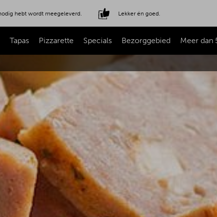
e nodig hebt wordt meegeleverd.
Lekker én goed.
Tapas
Pizzarette
Specials
Bezorggebied
Meer dan 