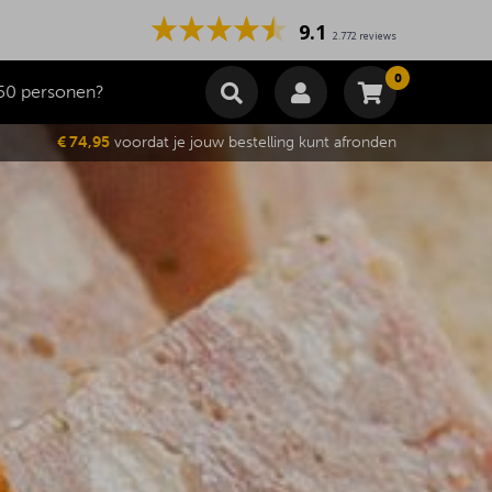
9.1
2.772 reviews
0
50 personen?
Winkelmand
€ 74,95
voordat je jouw bestelling kunt afronden
Subtotaal
€
0,00
Wijzig winkelmand
Bestellen
Je winkelwagen is momenteel leeg.