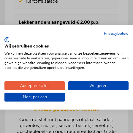
Kartoffelsalade
Lekker anders aangevuld € 2,00 p.p.
Rundvleessalade
Privacybeleid
Vers fruitsalade
BBQenzo salade
Wij gebruiken cookies
Pasta salade
We kunnen deze plaatsen voor analyse van onze bezoekersgegevens, om
Kartoffelsalade
onze website te verbeteren, gepersonaliseerde inhoud te tonen en om u een
Rauwkost salade
geweldige website-ervaring te bieden. Voor meer informatie over de
cookies die we gebruiken opent u de instellingen.
Griekse salade
Accepteer alles
Weigeren
Nee, pas aan
Onbezorgd dus ook inclusief:
Gourmetstel met pannetjes of plaat, salades,
groentes, sausjes, servies, bestek, servetten,
opscheplepels en gourmetgereedschap. Gratis