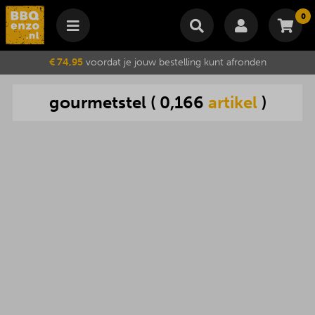
0
Winkelmand
€ 74,95
voordat je jouw bestelling kunt afronden
Subtotaal
€
0,00
gourmetstel
(
0,166
artikel
)
Wijzig winkelmand
Bestellen
Je winkelwagen is momenteel leeg.