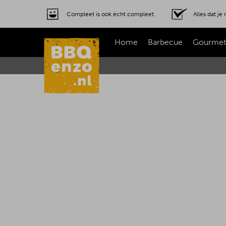
Compleet is ook écht compleet.
Alles dat j
Home
Barbecue
Gourmet