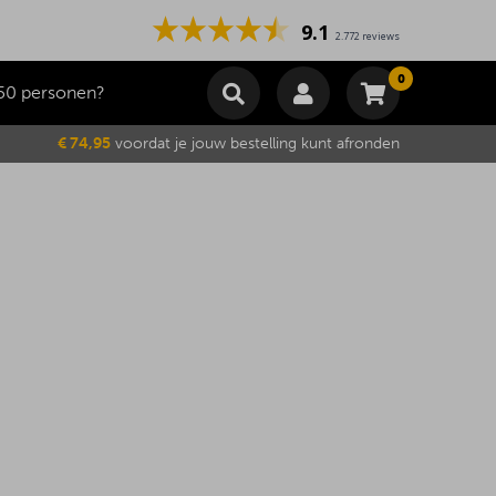
9.1
2.772 reviews
0
50 personen?
Winkelmand
€ 74,95
voordat je jouw bestelling kunt afronden
Subtotaal
€
0,00
Wijzig winkelmand
Bestellen
Je winkelwagen is momenteel leeg.