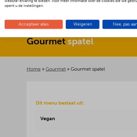
website-ervaring te bieden. Voor meer informatie over de cookies die we gebr
opent u de instellingen.
Accepteer alles
Weigeren
Nee, pas aa
Gourmet
spatel
Home
»
Gourmet
»
Gourmet spatel
Dit menu bestaat uit:
Vegan