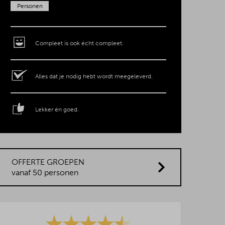
Personen
Compleet is ook écht compleet.
Alles dat je nodig hebt wordt meegeleverd.
Lekker én goed.
OFFERTE GROEPEN
vanaf 50 personen