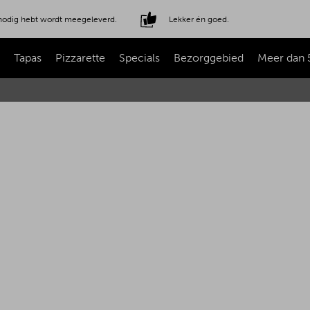
e nodig hebt wordt meegeleverd.
Lekker én goed.
Tapas
Pizzarette
Specials
Bezorggebied
Meer dan 