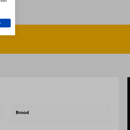
uiken
n
Brood