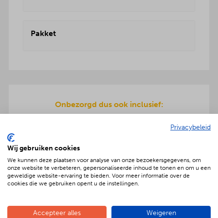
Pakket
Onbezorgd dus ook inclusief:
Een teriyaki-plaat en servies wordt meegeleverd
Privacybeleid
om de warme hapjes op te warmen. Gratis
bezorging en ook de afwas gaat na afloop mee
Wij gebruiken cookies
terug.
We kunnen deze plaatsen voor analyse van onze bezoekersgegevens, om
onze website te verbeteren, gepersonaliseerde inhoud te tonen en om u een
geweldige website-ervaring te bieden. Voor meer informatie over de
cookies die we gebruiken opent u de instellingen.
Geniet met nóg meer luxe
Accepteer alles
Weigeren
Verras jouw gezelschap met een extra feestelijke