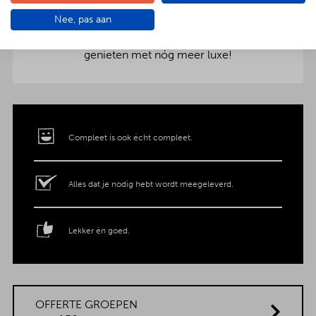
aankleding op tafel. Voor maar € 2,- per persoon
Nee, pas aan
extra wordt het vlees en de salades in
porseleinen schalen gepresenteerd. Dat is
genieten met nóg meer luxe!
Compleet is ook écht compleet.
Alles dat je nodig hebt wordt meegeleverd.
Lekker én goed.
OFFERTE GROEPEN