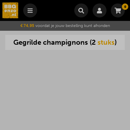
0
Winkelmand
€ 74,95
voordat je jouw bestelling kunt afronden
Subtotaal
€
0,00
Gegrilde
champignons
(
2
stuks
)
Wijzig winkelmand
Bestellen
Je winkelwagen is momenteel leeg.