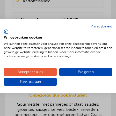
Kartoffelsalade
Lekker anders aangevuld € 2,00 p.p.
Privacybeleid
Rundvleessalade
Vers fruitsalade
Wij gebruiken cookies
BBQenzo salade
Pasta salade
We kunnen deze plaatsen voor analyse van onze bezoekersgegevens, om
onze website te verbeteren, gepersonaliseerde inhoud te tonen en om u een
Kartoffelsalade
geweldige website-ervaring te bieden. Voor meer informatie over de
Rauwkost salade
cookies die we gebruiken opent u de instellingen.
Griekse salade
Accepteer alles
Weigeren
Nee, pas aan
Onbezorgd dus ook inclusief:
Gourmetstel met pannetjes of plaat, salades,
groentes, sausjes, servies, bestek, servetten,
opscheplepels en gourmetgereedschap. Gratis