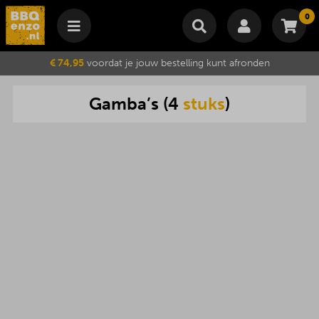
0
Winkelmand
€ 74,95
voordat je jouw bestelling kunt afronden
Subtotaal
€
0,00
Gamba
’
s
(
4
stuks
)
Wijzig winkelmand
Bestellen
Je winkelwagen is momenteel leeg.