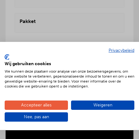
Pakket
Privacybeleid
Wij gebruiken cookies
Geniet met nóg meer luxe
We kunnen deze plaatsen voor analyse van onze bezoekersgegevens, om
onze website te verbeteren, gepersonaliseerde inhoud te tonen en om u een
Verras jouw gezelschap met een extra feestelijke
geweldige website-ervaring te bieden. Voor meer informatie over de
aankleding op tafel. Voor maar € 2,- per persoon
cookies die we gebruiken opent u de instellingen.
extra wordt het vlees en de salades in
porseleinen schalen gepresenteerd. Dat is
genieten met nóg meer luxe!
Accepteer alles
Weigeren
Nee, pas aan