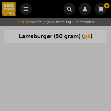
0
Winkelmand
€ 74,95
voordat je jouw bestelling kunt afronden
Subtotaal
€
0,00
Lamsburger
(
50
gram
) (
gk
)
Wijzig winkelmand
Bestellen
Je winkelwagen is momenteel leeg.