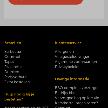
Bestellen
Klantenservice
Barbecue
Allergenen
Gourmet
Veelgestelde vragen
Tapas
Algemene voorwaarden
Pizzarette
Privacybeleid
Dranken
Partyverhuur
Overige informatie
Extra bestellen
BBQ compleet verzorgd
Bedrijfs bbq
Hulp nodig bij je
Verzorgde bbq op locatie
bestellen?
Kerstborrel organiseren?
Neem contact op via
085-
Catering