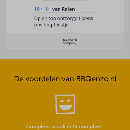
10
/
10
van Ralen
Op en top ontzorgd tijdens
ons bbq-feestje
De voordelen van BBQenzo.nl
Compleet is ook écht compleet!