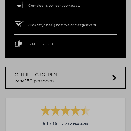
Compleet is ook écht compleet.
Alles dat je nodig hebt wordt meegeleverd.
Lekker én goed.
OFFERTE GROEPEN
vanaf 50 personen
/
9.1
10
2.772 reviews