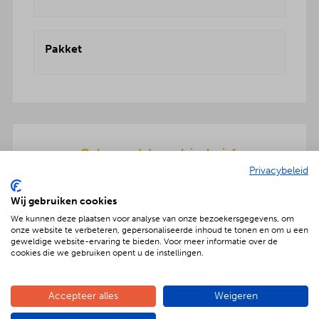
Pakket
Onbezorgd dus ook inclusief:
Privacybeleid
Een teriyaki-plaat en servies wordt meegeleverd
om de warme hapjes op te warmen. Gratis
Wij gebruiken cookies
bezorging en ook de afwas gaat na afloop mee
We kunnen deze plaatsen voor analyse van onze bezoekersgegevens, om
terug.
onze website te verbeteren, gepersonaliseerde inhoud te tonen en om u een
geweldige website-ervaring te bieden. Voor meer informatie over de
cookies die we gebruiken opent u de instellingen.
Geniet met nóg meer luxe
Accepteer alles
Weigeren
Verras jouw gezelschap met een extra feestelijke