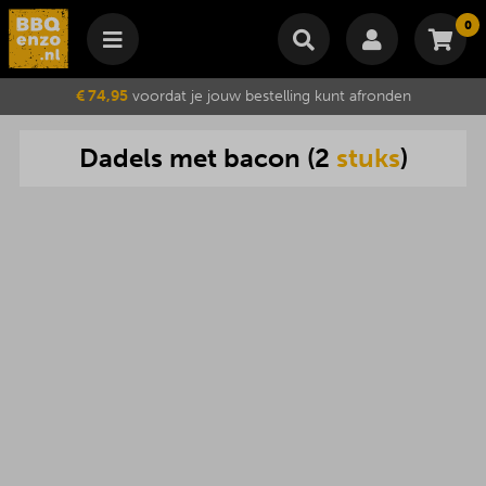
0
Winkelmand
€ 74,95
voordat je jouw bestelling kunt afronden
Subtotaal
€
0,00
Dadels
met
bacon
(
2
stuks
)
Wijzig winkelmand
Bestellen
Je winkelwagen is momenteel leeg.