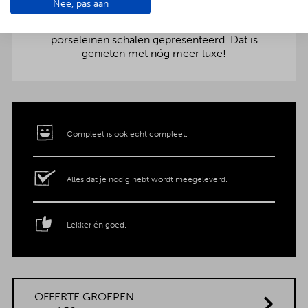
Nee, pas aan
aankleding op tafel. Voor maar € 2,- per persoon
extra wordt het vlees en de salades in
porseleinen schalen gepresenteerd. Dat is
genieten met nóg meer luxe!
Compleet is ook écht compleet.
Alles dat je nodig hebt wordt meegeleverd.
Lekker én goed.
OFFERTE GROEPEN