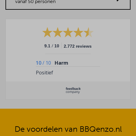
vanaf 50 personen
/
9.1
10
2.772 reviews
10
/
10
Harm
Positief
De voordelen van BBQenzo.nl