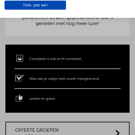
Nee, pas aan
aankleding op tafel. Voor maar € 2,- per persoon
extra wordt het vlees en de salades in
porseleinen schalen gepresenteerd. Dat is
genieten met nóg meer luxe!
Compleet is ook écht compleet.
Alles dat je nodig hebt wordt meegeleverd.
Lekker én goed.
OFFERTE GROEPEN