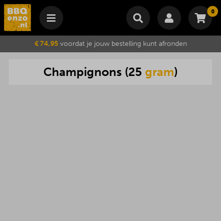
0
Winkelmand
€ 74,95
voordat je jouw bestelling kunt afronden
Subtotaal
€
0,00
Champignons
(
25
gram
)
Wijzig winkelmand
Bestellen
Je winkelwagen is momenteel leeg.