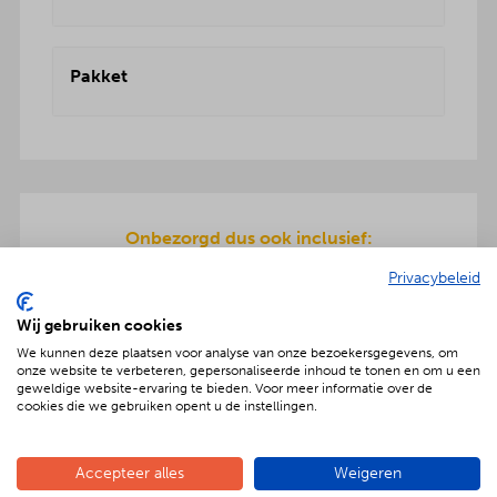
Pakket
Onbezorgd dus ook inclusief:
De pizza ingrediënten zijn allemaal dagvers voor
Privacybeleid
u bereid en worden geleverd in koelboxen.
Inclusief pizzarette, servies en ook de afwas gaat
Wij gebruiken cookies
na afloop mee terug.
We kunnen deze plaatsen voor analyse van onze bezoekersgegevens, om
onze website te verbeteren, gepersonaliseerde inhoud te tonen en om u een
geweldige website-ervaring te bieden. Voor meer informatie over de
cookies die we gebruiken opent u de instellingen.
Geniet met nóg meer luxe
Accepteer alles
Weigeren
Verras jouw gezelschap met een extra feestelijke