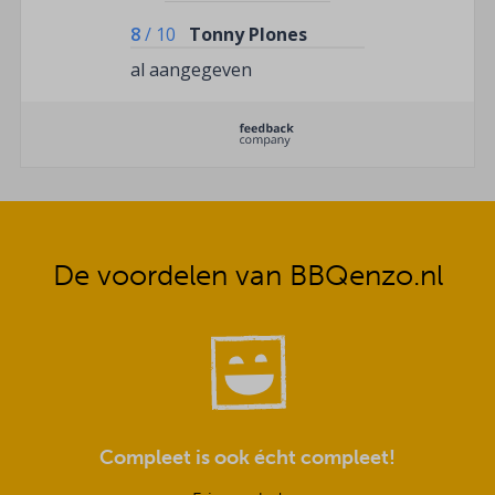
8
/
10
Tonny Plones
al aangegeven
De voordelen van BBQenzo.nl
Compleet is ook écht compleet!