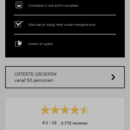
Compleet is ook écht compleet.
Alles dat je nodig hebt wordt meegeleverd.
Lekker én goed.
OFFERTE GROEPEN
vanaf 50 personen
/
9.1
10
2.772 reviews