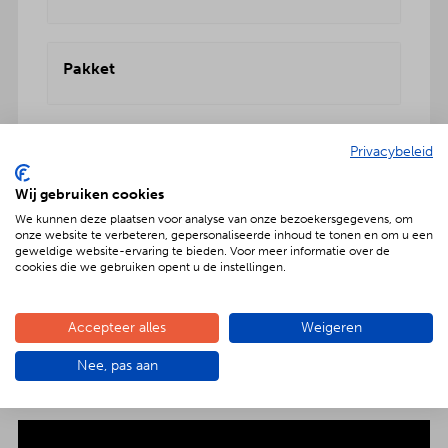
Pakket
Privacybeleid
Wij gebruiken cookies
Geniet met nóg meer luxe
We kunnen deze plaatsen voor analyse van onze bezoekersgegevens, om
onze website te verbeteren, gepersonaliseerde inhoud te tonen en om u een
Verras jouw gezelschap met een extra feestelijke
geweldige website-ervaring te bieden. Voor meer informatie over de
cookies die we gebruiken opent u de instellingen.
aankleding op tafel. Voor maar € 2,- per persoon
extra wordt het vlees en de salades in
porseleinen schalen gepresenteerd. Dat is
Accepteer alles
Weigeren
genieten met nóg meer luxe!
Nee, pas aan