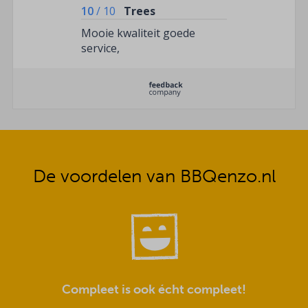
10
/
10
Trees
Mooie kwaliteit goede
service,
De voordelen van BBQenzo.nl
Compleet is ook écht compleet!