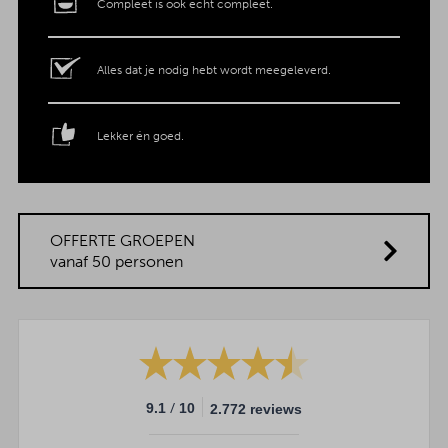
Compleet is ook écht compleet.
Alles dat je nodig hebt wordt meegeleverd.
Lekker én goed.
OFFERTE GROEPEN
vanaf 50 personen
/
9.1
10
2.772 reviews