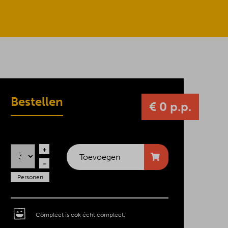
Bestellen
€ 0 p.p.
Toevoegen
Personen
Compleet is ook écht compleet.