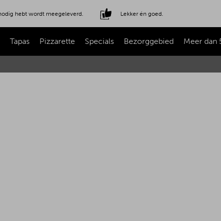
e nodig hebt wordt meegeleverd.
Lekker én goed.
Tapas
Pizzarette
Specials
Bezorggebied
Meer dan 