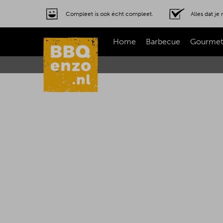
Compleet is ook écht compleet.
Alles dat j
Home
Barbecue
Gourmet