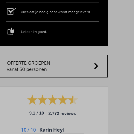
Alles dat je nodig hebt wordt meegeleverd.
Lekker én goed.
OFFERTE GROEPEN
vanaf 50 personen
/
9.1
10
2.772 reviews
10
/
10
Karin Heyl