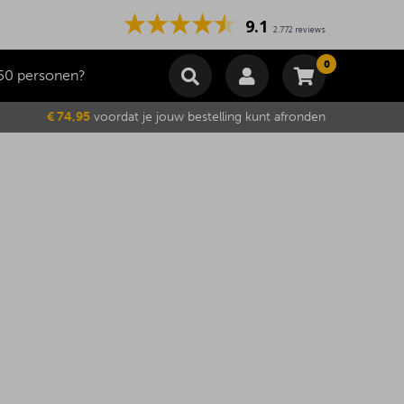
9.1
2.772 reviews
0
50 personen?
Winkelmand
€ 74,95
voordat je jouw bestelling kunt afronden
Subtotaal
€
0,00
Wijzig winkelmand
Bestellen
Je winkelwagen is momenteel leeg.