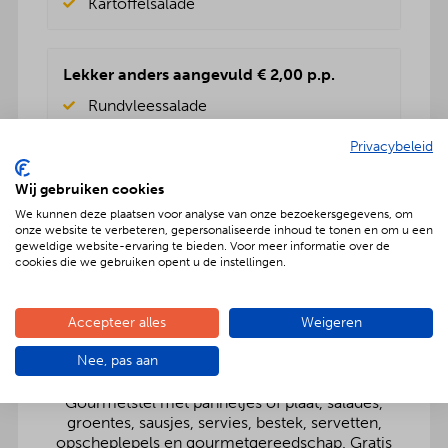
Kartoffelsalade
Lekker anders aangevuld € 2,00 p.p.
Rundvleessalade
Vers fruitsalade
BBQenzo salade
Privacybeleid
Pasta salade
Kartoffelsalade
Wij gebruiken cookies
Rauwkost salade
We kunnen deze plaatsen voor analyse van onze bezoekersgegevens, om
Griekse salade
onze website te verbeteren, gepersonaliseerde inhoud te tonen en om u een
geweldige website-ervaring te bieden. Voor meer informatie over de
cookies die we gebruiken opent u de instellingen.
Accepteer alles
Weigeren
Nee, pas aan
Onbezorgd dus ook inclusief:
Gourmetstel met pannetjes of plaat, salades,
groentes, sausjes, servies, bestek, servetten,
opscheplepels en gourmetgereedschap. Gratis