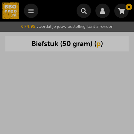
0
Winkelmand
€ 74,95
voordat je jouw bestelling kunt afronden
Subtotaal
€
0,00
Biefstuk
(
50
gram
) (
p
)
Wijzig winkelmand
Bestellen
Je winkelwagen is momenteel leeg.