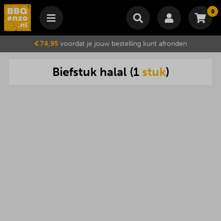
0
Winkelmand
€ 74,95
voordat je jouw bestelling kunt afronden
Subtotaal
€
0,00
Biefstuk
halal
(
1
stuk
)
Wijzig winkelmand
Bestellen
Je winkelwagen is momenteel leeg.