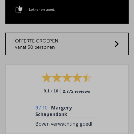
Lekker én goed.
OFFERTE GROEPEN
vanaf 50 personen
/
9.1
10
2.772 reviews
9
/
10
Margery
Schapendonk
Boven verwachting goed!