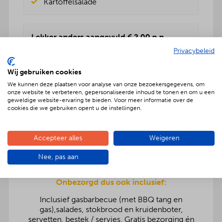
Kartoffelsalade
Lekker anders aangevuld € 2,00 p.p.
Privacybeleid
Rundvleessalade
Vers fruitsalade
Wij gebruiken cookies
BBQenzo salade
Pasta salade
We kunnen deze plaatsen voor analyse van onze bezoekersgegevens, om
onze website te verbeteren, gepersonaliseerde inhoud te tonen en om u een
Kartoffelsalade
geweldige website-ervaring te bieden. Voor meer informatie over de
Rauwkost salade
cookies die we gebruiken opent u de instellingen.
Griekse salade
Accepteer alles
Weigeren
Nee, pas aan
Onbezorgd dus ook inclusief:
Inclusief gasbarbecue (met BBQ tang en
gas),salades, stokbrood en kruidenboter,
servetten, bestek / servies. Gratis bezorging én