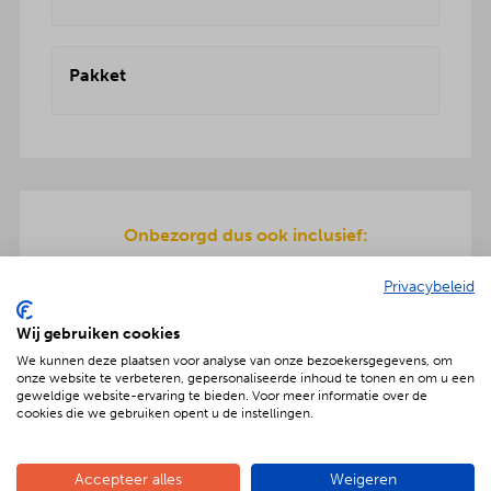
Pakket
Onbezorgd dus ook inclusief:
Een teriyaki-plaat en servies wordt meegeleverd
Privacybeleid
om de warme hapjes op te warmen. Gratis
bezorging en ook de afwas gaat na afloop mee
Wij gebruiken cookies
terug.
We kunnen deze plaatsen voor analyse van onze bezoekersgegevens, om
onze website te verbeteren, gepersonaliseerde inhoud te tonen en om u een
geweldige website-ervaring te bieden. Voor meer informatie over de
cookies die we gebruiken opent u de instellingen.
Geniet met nóg meer luxe
Accepteer alles
Weigeren
Verras jouw gezelschap met een extra feestelijke