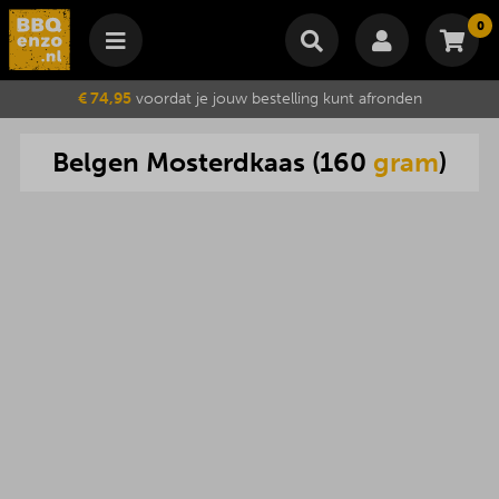
0
Winkelmand
€ 74,95
voordat je jouw bestelling kunt afronden
Subtotaal
€
0,00
Belgen
Mosterdkaas
(
160
gram
)
Wijzig winkelmand
Bestellen
Je winkelwagen is momenteel leeg.