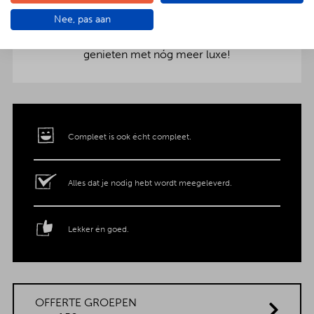
aankleding op tafel. Voor maar € 2,- per persoon
Nee, pas aan
extra wordt het vlees en de salades in
porseleinen schalen gepresenteerd. Dat is
genieten met nóg meer luxe!
Compleet is ook écht compleet.
Alles dat je nodig hebt wordt meegeleverd.
Lekker én goed.
OFFERTE GROEPEN