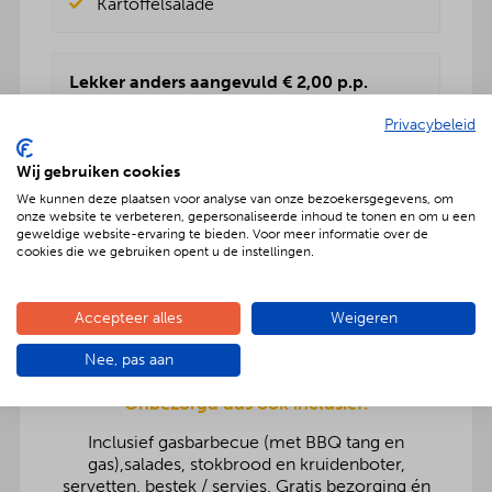
Kartoffelsalade
Lekker anders aangevuld € 2,00 p.p.
Rundvleessalade
Privacybeleid
Vers fruitsalade
BBQenzo salade
Wij gebruiken cookies
Pasta salade
We kunnen deze plaatsen voor analyse van onze bezoekersgegevens, om
Kartoffelsalade
onze website te verbeteren, gepersonaliseerde inhoud te tonen en om u een
Rauwkost salade
geweldige website-ervaring te bieden. Voor meer informatie over de
cookies die we gebruiken opent u de instellingen.
Griekse salade
Accepteer alles
Weigeren
Nee, pas aan
Onbezorgd dus ook inclusief:
Inclusief gasbarbecue (met BBQ tang en
gas),salades, stokbrood en kruidenboter,
servetten, bestek / servies. Gratis bezorging én