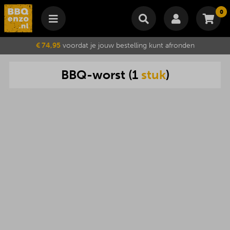
0
Winkelmand
€ 74,95
voordat je jouw bestelling kunt afronden
Subtotaal
€
0,00
BBQ
-
worst
(
1
stuk
)
Wijzig winkelmand
Bestellen
Je winkelwagen is momenteel leeg.