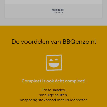
De voordelen van BBQenzo.nl
Compleet is ook écht compleet!
Frisse salades,
smeuïge sauzen,
knapperig stokbrood met kruidenboter