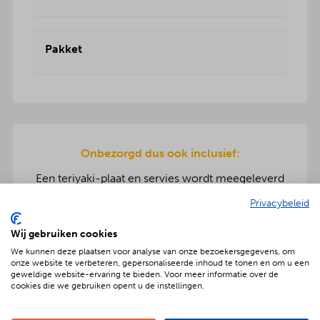
Pakket
Onbezorgd dus ook inclusief:
Een teriyaki-plaat en servies wordt meegeleverd
om de warme hapjes op te warmen. Gratis
Privacybeleid
bezorging en ook de afwas gaat na afloop mee
terug.
Wij gebruiken cookies
We kunnen deze plaatsen voor analyse van onze bezoekersgegevens, om
onze website te verbeteren, gepersonaliseerde inhoud te tonen en om u een
geweldige website-ervaring te bieden. Voor meer informatie over de
cookies die we gebruiken opent u de instellingen.
Geniet met nóg meer luxe
Verras jouw gezelschap met een extra feestelijke