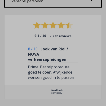
vanaf 50 personen
/
9.1
10
2.772 reviews
8
/
10
Loek van Riel /
NOVA
verkeersopleidngen
Prima. Bestelprocedure
goed te doen. Afwijkende
wensen goed in te passen
en het belangrijkste:
ingrediënten van goede
kwaliteit