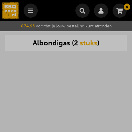
0
Winkelmand
€ 74,95
voordat je jouw bestelling kunt afronden
Subtotaal
€
0,00
Albondigas
(
2
stuks
)
Wijzig winkelmand
Bestellen
Je winkelwagen is momenteel leeg.