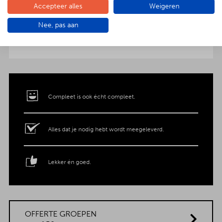
Accepteer alles
Weigeren
aankleding op tafel. Voor maar € 2,- per persoon
extra wordt het vlees en de salades in
Nee, pas aan
porseleinen schalen gepresenteerd. Dat is
genieten met nóg meer luxe!
Compleet is ook écht compleet.
Alles dat je nodig hebt wordt meegeleverd.
Lekker én goed.
OFFERTE GROEPEN