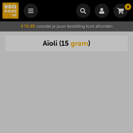
0
Winkelmand
€ 74,95
voordat je jouw bestelling kunt afronden
Subtotaal
€
0,00
A
ï
oli
(
15
gram
)
Wijzig winkelmand
Bestellen
Je winkelwagen is momenteel leeg.