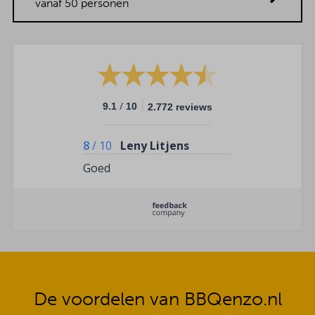
vanaf 50 personen
/
9.1
10
2.772 reviews
8
/
10
Leny Litjens
Goed
De voordelen van BBQenzo.nl