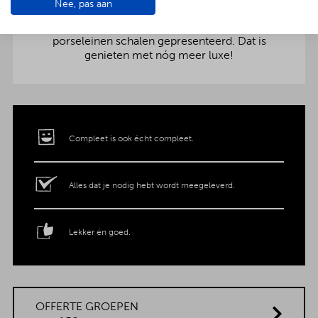
Nee, pas aan
aankleding op tafel. Voor maar € 2,- per persoon
extra wordt het vlees en de salades in
porseleinen schalen gepresenteerd. Dat is
genieten met nóg meer luxe!
Compleet is ook écht compleet.
Alles dat je nodig hebt wordt meegeleverd.
Lekker én goed.
OFFERTE GROEPEN