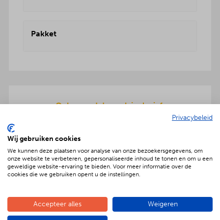
Pakket
Onbezorgd dus ook inclusief:
Privacybeleid
Een teriyaki-plaat en servies wordt meegeleverd
om de warme hapjes op te warmen. Gratis
Wij gebruiken cookies
bezorging en ook de afwas gaat na afloop mee
We kunnen deze plaatsen voor analyse van onze bezoekersgegevens, om
terug.
onze website te verbeteren, gepersonaliseerde inhoud te tonen en om u een
geweldige website-ervaring te bieden. Voor meer informatie over de
cookies die we gebruiken opent u de instellingen.
Geniet met nóg meer luxe
Accepteer alles
Weigeren
Verras jouw gezelschap met een extra feestelijke