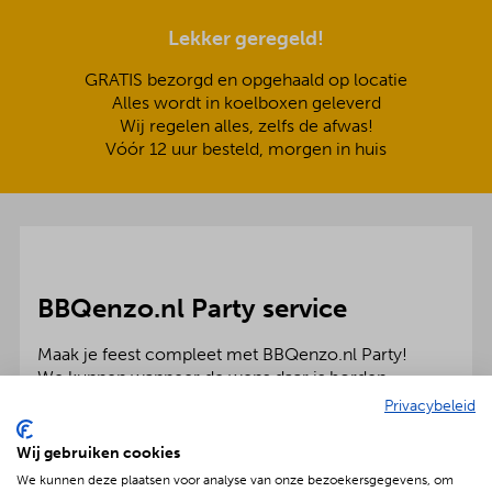
Lekker geregeld!
GRATIS bezorgd en opgehaald op locatie
Alles wordt in koelboxen geleverd
Wij regelen alles, zelfs de afwas!
Vóór 12 uur besteld, morgen in huis
BBQenzo.nl Party service
Maak je feest compleet met BBQenzo.nl Party!
We kunnen wanneer de wens daar is borden,
bestek, glaswerk, partytenten en meubelen voor
Privacybeleid
bedrijf en particulier leveren. Dan hoef jij je echt
helemaal nergens meer zorgen over te maken!
Wij gebruiken cookies
We kunnen deze plaatsen voor analyse van onze bezoekersgegevens, om