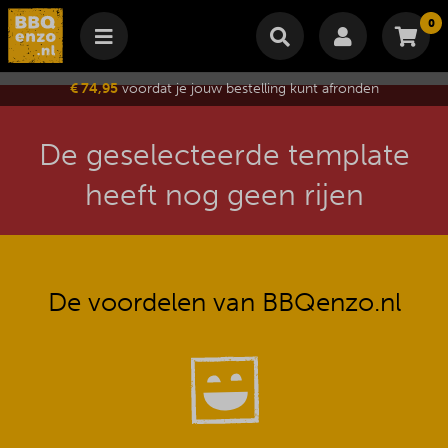
0
Winkelmand
€ 74,95
voordat je jouw bestelling kunt afronden
Subtotaal
€
0,00
Wijzig winkelmand
Bestellen
De geselecteerde template
Je winkelwagen is momenteel leeg.
heeft nog geen rijen
De voordelen van BBQenzo.nl