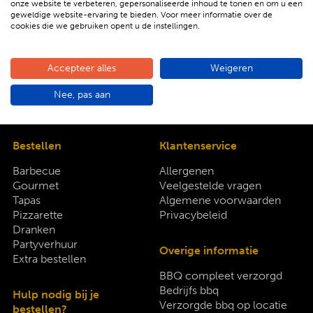
onze website te verbeteren, gepersonaliseerde inhoud te tonen en om u een
geweldige website-ervaring te bieden. Voor meer informatie over de
Bekijk hier ons complete aanbod
cookies die we gebruiken opent u de instellingen.
Accepteer alles
Weigeren
Nee, pas aan
Bestellen
Klantenservice
Barbecue
Allergenen
Gourmet
Veelgestelde vragen
Tapas
Algemene voorwaarden
Pizzarette
Privacybeleid
Dranken
Partyverhuur
Overige informatie
Extra bestellen
BBQ compleet verzorgd
Bedrijfs bbq
Hulp nodig bij je
Verzorgde bbq op locatie
bestellen?