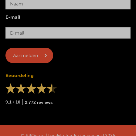
E-mail
Beoordeling
/
9.1
10
2.772 reviews
© BBQenzo | heerlijk eten, lekker geregeld 2026