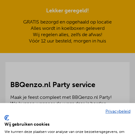
Lekker geregeld!
GRATIS bezorgd en opgehaald op locatie
Alles wordt in koelboxen geleverd
Wij regelen alles, zelfs de afwas!
Vóór 12 uur besteld, morgen in huis
BBQenzo.nl Party service
Maak je feest compleet met BBQenzo.nl Party!
We kunnen wanneer de wens daar is borden,
bestek, glaswerk, partytenten en meubelen voor
Privacybeleid
bedrijf en particulier leveren. Dan hoef jij je echt
helemaal nergens meer zorgen over te maken!
Wij gebruiken cookies
We kunnen deze plaatsen voor analyse van onze bezoekersgegevens, om