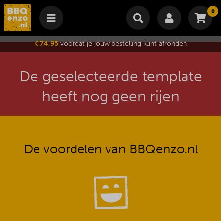
0
Winkelmand
€ 74,95
voordat je jouw bestelling kunt afronden
Subtotaal
€
0,00
Wijzig winkelmand
Bestellen
De geselecteerde template
Je winkelwagen is momenteel leeg.
heeft nog geen rijen
De voordelen van BBQenzo.nl