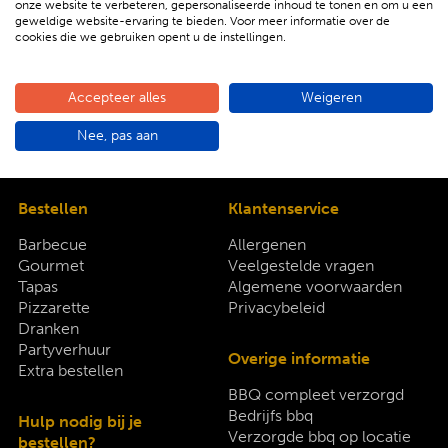
onze website te verbeteren, gepersonaliseerde inhoud te tonen en om u een
geweldige website-ervaring te bieden. Voor meer informatie over de
Bekijk hier ons complete aanbod
cookies die we gebruiken opent u de instellingen.
Accepteer alles
Weigeren
Nee, pas aan
Bestellen
Klantenservice
Barbecue
Allergenen
Gourmet
Veelgestelde vragen
Tapas
Algemene voorwaarden
Pizzarette
Privacybeleid
Dranken
Partyverhuur
Overige informatie
Extra bestellen
BBQ compleet verzorgd
Bedrijfs bbq
Hulp nodig bij je
Verzorgde bbq op locatie
bestellen?