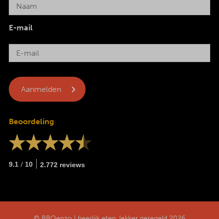
E-mail
Beoordeling
/
9.1
10
2.772 reviews
© BBQenzo | heerlijk eten, lekker geregeld 2026