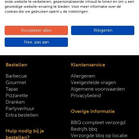
onze website te verbeteren, gepersonaliseerde inhoud te tonen en om u een
geweldige website-ervaring te bieden. Voor meer informatie over de
Bekijk hier ons complete aanbod
cookies die we gebruiken opent u de instellingen.
Accepteer alles
Weigeren
Nee, pas aan
Bestellen
Klantenservice
Barbecue
Allergenen
Gourmet
Veelgestelde vragen
Tapas
Algemene voorwaarden
Pizzarette
Privacybeleid
Dranken
Partyverhuur
Overige informatie
Extra bestellen
BBQ compleet verzorgd
Bedrijfs bbq
Hulp nodig bij je
Verzorgde bbq op locatie
bestellen?