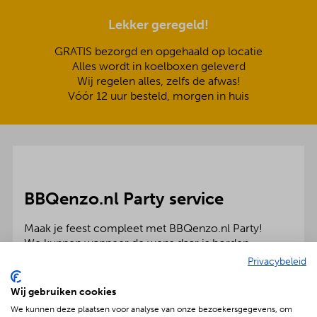
Lekker geregeld!
GRATIS bezorgd en opgehaald op locatie
Alles wordt in koelboxen geleverd
Wij regelen alles, zelfs de afwas!
Vóór 12 uur besteld, morgen in huis
BBQenzo.nl Party service
Maak je feest compleet met BBQenzo.nl Party!
We kunnen wanneer de wens daar is borden,
bestek, glaswerk, partytenten en meubelen voor
Privacybeleid
bedrijf en particulier leveren. Dan hoef jij je echt
helemaal nergens meer zorgen over te maken!
Wij gebruiken cookies
We kunnen deze plaatsen voor analyse van onze bezoekersgegevens, om