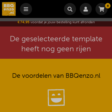
0
Winkelmand
€ 74,95
voordat je jouw bestelling kunt afronden
Subtotaal
€
0,00
Wijzig winkelmand
Bestellen
De geselecteerde template
Je winkelwagen is momenteel leeg.
heeft nog geen rijen
De voordelen van BBQenzo.nl