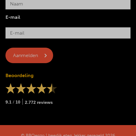
E-mail
Beoordeling
/
9.1
10
2.772 reviews
© BBQenzo | heerlijk eten, lekker geregeld 2026