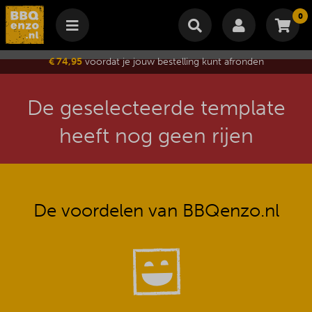
0
Winkelmand
€ 74,95
voordat je jouw bestelling kunt afronden
Subtotaal
€
0,00
Wijzig winkelmand
Bestellen
De geselecteerde template
Je winkelwagen is momenteel leeg.
heeft nog geen rijen
De voordelen van BBQenzo.nl