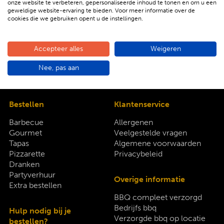
onze website te verbeteren, gepersonaliseerde inhoud te tonen en om u een
geweldige website-ervaring te bieden. Voor meer informatie over de
Bekijk hier ons complete aanbod
cookies die we gebruiken opent u de instellingen.
Accepteer alles
Weigeren
Nee, pas aan
Bestellen
Klantenservice
Barbecue
Allergenen
Gourmet
Veelgestelde vragen
Tapas
Algemene voorwaarden
Pizzarette
Privacybeleid
Dranken
Partyverhuur
Overige informatie
Extra bestellen
BBQ compleet verzorgd
Bedrijfs bbq
Hulp nodig bij je
Verzorgde bbq op locatie
bestellen?