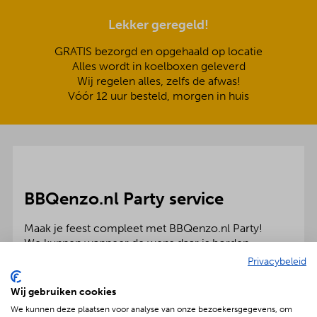
Lekker geregeld!
GRATIS bezorgd en opgehaald op locatie
Alles wordt in koelboxen geleverd
Wij regelen alles, zelfs de afwas!
Vóór 12 uur besteld, morgen in huis
BBQenzo.nl Party service
Maak je feest compleet met BBQenzo.nl Party!
We kunnen wanneer de wens daar is borden,
bestek, glaswerk, partytenten en meubelen voor
Privacybeleid
bedrijf en particulier leveren. Dan hoef jij je echt
helemaal nergens meer zorgen over te maken!
Wij gebruiken cookies
We kunnen deze plaatsen voor analyse van onze bezoekersgegevens, om