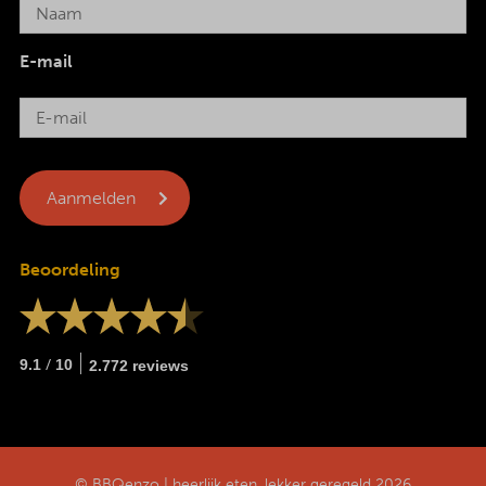
E-mail
Beoordeling
/
9.1
10
2.772 reviews
© BBQenzo | heerlijk eten, lekker geregeld 2026