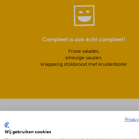
Compleet is ook écht compleet!
Frisse salades,
smeuïge sauzen,
knapperig stokbrood met kruidenboter
Privacy
Wij gebruiken cookies