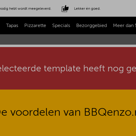
e nodig hebt wordt meegeleverd.
Lekker én goed.
Tapas
Pizzarette
Specials
Bezorggebied
Meer dan 
lecteerde template heeft nog ge
e voordelen van BBQenzo.