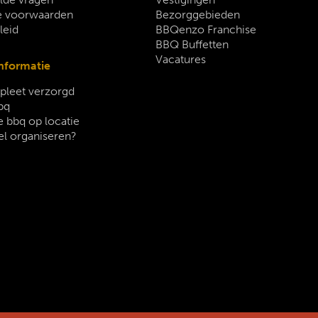
 voorwaarden
Bezorggebieden
leid
BBQenzo Franchise
BBQ Buffetten
Vacatures
nformatie
leet verzorgd
bq
 bbq op locatie
el organiseren?