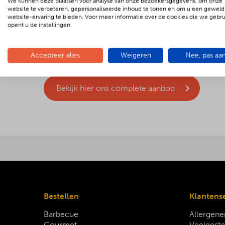
BBQenzo.nl Party service
We kunnen deze plaatsen voor analyse van onze bezoekersgegevens, om onze
website te verbeteren, gepersonaliseerde inhoud te tonen en om u een geweld
website-ervaring te bieden. Voor meer informatie over de cookies die we gebr
Maak je feest compleet met BBQenzo.nl Party! 
opent u de instellingen.
daar is borden, bestek, glaswerk, partytenten en 
particulier leveren. Dan hoef jij je echt helemaal
te maken!
Accepteer alles
Weigeren
Nee, pas aa
Bekijk hier ons complete aanbod
Bestellen
Klantens
Barbecue
Allergene
Gourmet
Veelgeste