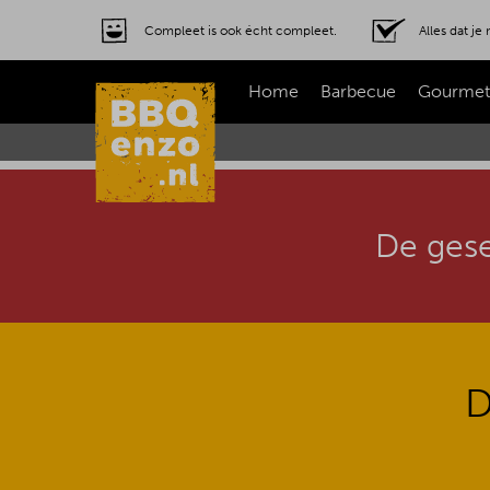
Compleet is ook écht compleet.
Alles dat j
Home
Barbecue
Gourmet
De gese
D