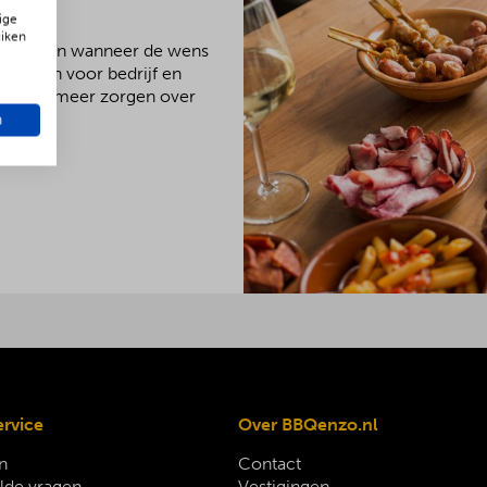
ige
uiken
We kunnen wanneer de wens
meubelen voor bedrijf en
 nergens meer zorgen over
n
ervice
Over BBQenzo.nl
n
Contact
lde vragen
Vestigingen