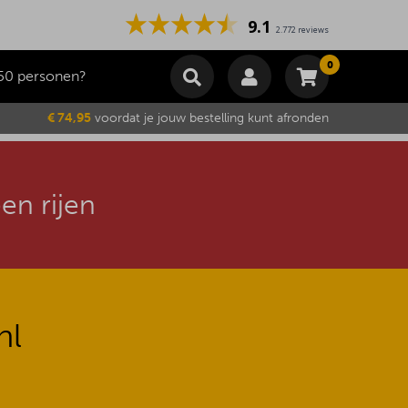
9.1
2.772 reviews
0
50 personen?
Winkelmand
€ 74,95
voordat je jouw bestelling kunt afronden
Subtotaal
€
0,00
Wijzig winkelmand
Bestellen
Je winkelwagen is momenteel leeg.
en rijen
nl