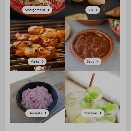
Voorgerecht
Vis
Vlees
Saus
Desserts
Dranken