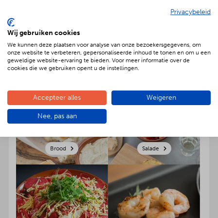
maak uw bestelling naar hartenlust compleet. Onder
Privacybeleid
het kopje desserts kunt u onze heerlijke
ambachtelijke desserts bestellen. Klik op een
Wij gebruiken cookies
categorie om product(en) te selecteren en voeg ze
We kunnen deze plaatsen voor analyse van onze bezoekersgegevens, om
direct toe aan jouw winkelmandje. Zo simpel kan het
onze website te verbeteren, gepersonaliseerde inhoud te tonen en om u een
zijn!
geweldige website-ervaring te bieden. Voor meer informatie over de
cookies die we gebruiken opent u de instellingen.
Accepteer alles
Weigeren
Nee, pas aan
Brood
Salade