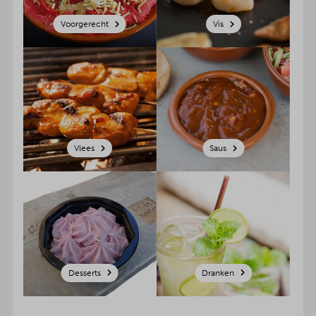
Voorgerecht
Vis
Vlees
Saus
Desserts
Dranken