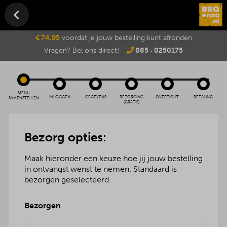
€ 74,95
voordat je jouw bestelling kunt afronden
Vragen? Bel ons direct!
085 ‑ 0250175
MENU
INLOGGEN
GEGEVENS
BEZORGING
OVERZICHT
BETALING
SAMENSTELLEN
(GRATIS)
Bezorg opties:
Maak hieronder een keuze hoe jij jouw bestelling
in ontvangst wenst te nemen. Standaard is
bezorgen geselecteerd.
Bezorgen